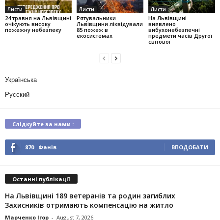
Листи
Листи
Листи
24 травня на Львівщині
Рятувальники
На Львівщині
очікують високу
Львівщини ліквідували
виявлено
пожежну небезпеку
85 пожеж в
вибухонебезпечні
екосистемах
предмети часів Другої
світової
Українська
Русский
Слідкуйте за нами :
870
Фанів
ВПОДОБАТИ
Останні публікації
На Львівщині 189 ветеранів та родин загиблих
Захисників отримають компенсацію на житло
Марченко Ігор
-
August 7, 2026