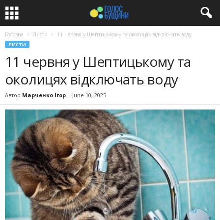
Головна
Листи
11 червня у Шептицькому та околицях відключать воду
ЛИСТИ
11 червня у Шептицькому та
околицях відключать воду
Автор
Марченко Ігор
-
June 10, 2025