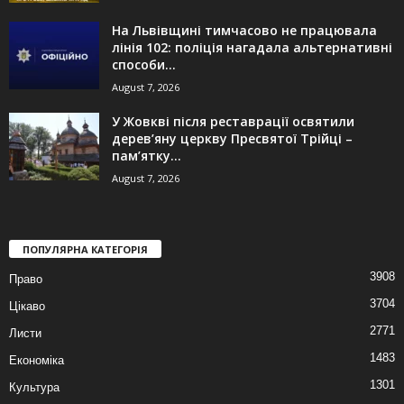
На Львівщині тимчасово не працювала
лінія 102: поліція нагадала альтернативні
способи...
August 7, 2026
У Жовкві після реставрації освятили
дерев’яну церкву Пресвятої Трійці –
пам’ятку...
August 7, 2026
ПОПУЛЯРНА КАТЕГОРІЯ
3908
Право
3704
Цікаво
2771
Листи
1483
Економіка
1301
Культура