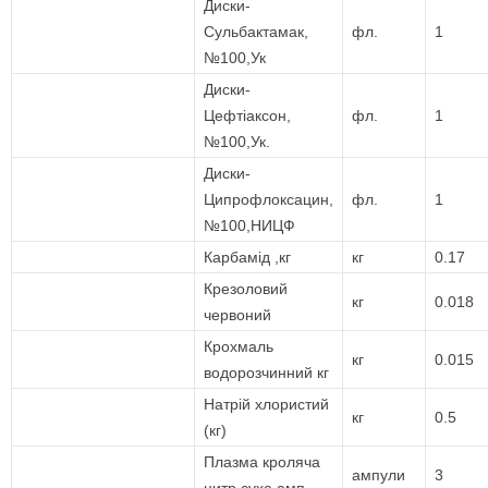
Диски-
Сульбактамак,
фл.
1
№100,Ук
Диски-
Цефтіаксон,
фл.
1
№100,Ук.
Диски-
Ципрофлоксацин,
фл.
1
№100,НИЦФ
Карбамід ,кг
кг
0.17
Крезоловий
кг
0.018
червоний
Крохмаль
кг
0.015
водорозчинний кг
Натрій хлористий
кг
0.5
(кг)
Плазма кроляча
ампули
3