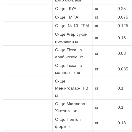
цитр суха амп
С-ще КУА
кг
0.25
С-ще МПА
кг
0.075
С-ще № 10 ГРМ
кг
0.125
С-ще Агар сухий
кг
0.18
поживний кг
С-ще Гісса з
кг
0.03
арабінозою кг
С-ще Гісса з
кг
0.035
маннозою кг
С-ще
Менінгоагар-ГРВ
кг
0.1
кг
С-ще Мюллера
кг
0.1
Хінтона кг
С-ще Пептон
кг
0.13
ферм кг