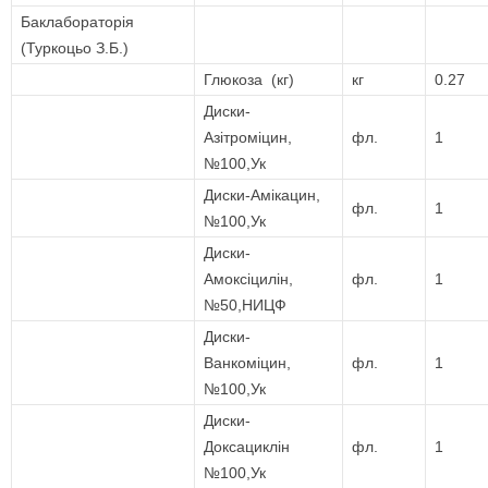
Баклабораторія
(Туркоцьо З.Б.)
Глюкоза (кг)
кг
0.27
Диски-
Азітроміцин,
фл.
1
№100,Ук
Диски-Амікацин,
фл.
1
№100,Ук
Диски-
Амоксіцилін,
фл.
1
№50,НИЦФ
Диски-
Ванкоміцин,
фл.
1
№100,Ук
Диски-
Доксациклін
фл.
1
№100,Ук