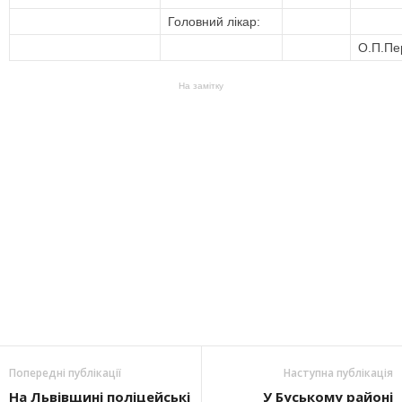
Головний лікар:
О.П.Пе
На замітку
Попередні публікації
Наступна публікація
На Львівщині поліцейські
У Буському районі