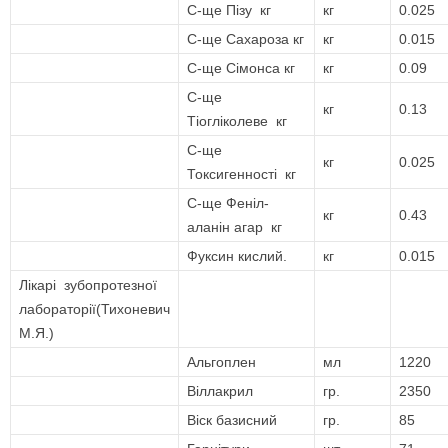
С-ще Пізу кг
кг
0.025
С-ще Сахароза кг
кг
0.015
С-ще Сімонса кг
кг
0.09
С-ще
кг
0.13
Тіогліколеве кг
С-ще
кг
0.025
Токсигенності кг
С-ще Феніл-
кг
0.43
аланін агар кг
Фуксин кислий.
кг
0.015
Лікарі зубопротезної
лабораторії(Тихоневич
М.Я.)
Альгоплен
мл
1220
Віллакрил
гр.
2350
Віск базисний
гр.
85