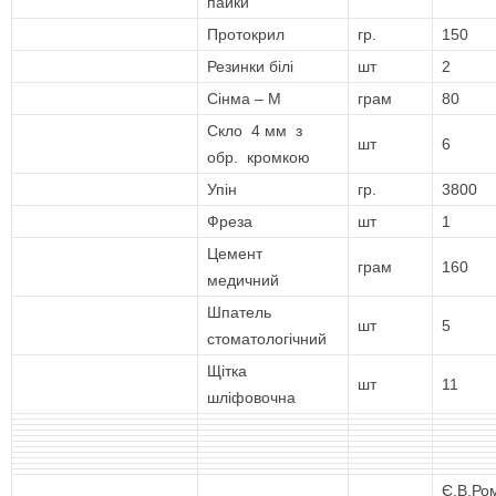
пайки
Протокрил
гр.
150
Резинки білі
шт
2
Сінма – М
грам
80
Скло 4 мм з
шт
6
обр. кромкою
Упін
гр.
3800
Фреза
шт
1
Цемент
грам
160
медичний
Шпатель
шт
5
стоматологічний
Щітка
шт
11
шліфовочна
Є.В.Ро