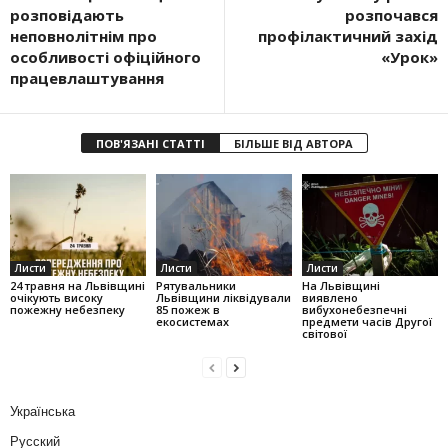
розповідають
розпочався
неповнолітнім про
профілактичний захід
особливості офіційного
«Урок»
працевлаштування
ПОВ'ЯЗАНІ СТАТТІ
БІЛЬШЕ ВІД АВТОРА
Листи
Листи
Листи
24 травня на Львівщині
Рятувальники
На Львівщині
очікують високу
Львівщини ліквідували
виявлено
пожежну небезпеку
85 пожеж в
вибухонебезпечні
екосистемах
предмети часів Другої
світової
Українська
Русский