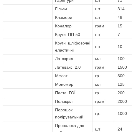
Гарнітури
шт
71
Гільзи
шт
314
Кламери
шт
48
Коналор
грам
15
Круги ПП-50
шт
7
Круги шліфовочні
шт
10
еластичні
Латакрил
мл
100
Латевакс 2,0
грам
1500
Мелот
гр.
300
Мономер
мл
125
Паста ГОЇ
гр.
200
Полакріл
грам
2000
Порошок
гр.
1000
полірувальний
Проволока для
шт
24