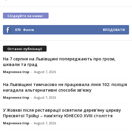
Слідкуйте за нами :
870
Фанів
ВПОДОБАТИ
Останні публікації
На 7 серпня на Львівщині попереджають про грози,
шквали та град
Марченко Ігор
-
August 7, 2026
На Львівщині тимчасово не працювала лінія 102: поліція
нагадала альтернативні способи зв’язку
Марченко Ігор
-
August 7, 2026
У Жовкві після реставрації освятили дерев’яну церкву
Пресвятої Трійці – пам’ятку ЮНЕСКО XVIII століття
Марченко Ігор
-
August 7, 2026