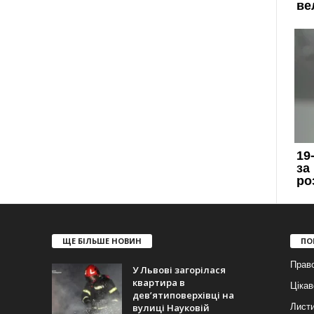
ЩЕ БІЛЬШЕ НОВИН
ПО
Прав
У Львові загорілася
квартира в
Цікав
дев’ятиповерхівці на
вулиці Науковій
Лист