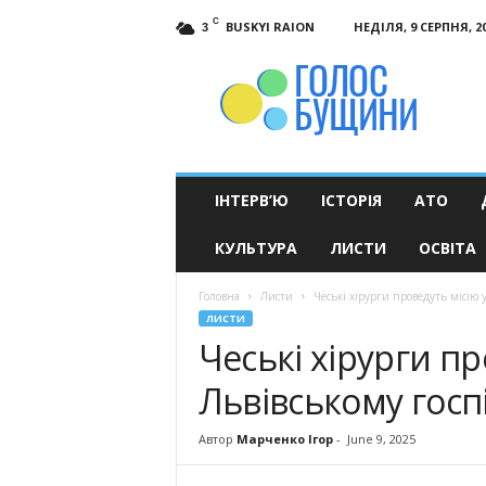
C
BUSKYI RAION
НЕДІЛЯ, 9 СЕРПНЯ, 2
3
Голос
Бущини
ІНТЕРВ’Ю
ІСТОРІЯ
АТО
КУЛЬТУРА
ЛИСТИ
ОСВІТА
Головна
Листи
Чеські хірурги проведуть місію у
ЛИСТИ
Чеські хірурги пр
Львівському госпі
Автор
Марченко Ігор
-
June 9, 2025