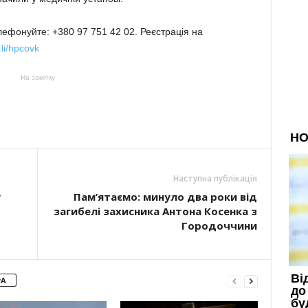
лефонуйте: +380 97 751 42 02. Реєстрація на
.li/hpcovk
На замітку
Наступна публікація
у
Пам’ятаємо: минуло два роки від
загибелі захисника Антона Косенка з
Городоччини
РА