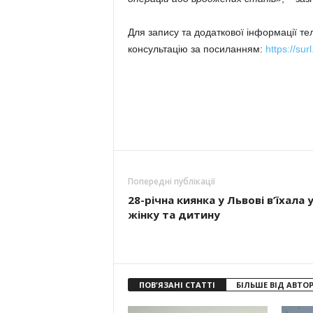
Для запису та додаткової інформації те
консультацію за посиланням:
https://surl
Попередні публікації
28-річна киянка у Львові в’їхала 
жінку та дитину
ПОВ'ЯЗАНІ СТАТТІ
БІЛЬШЕ ВІД АВТО