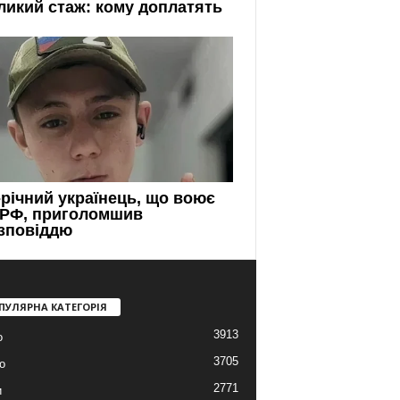
ПУЛЯРНА КАТЕГОРІЯ
3913
о
3705
о
2771
и