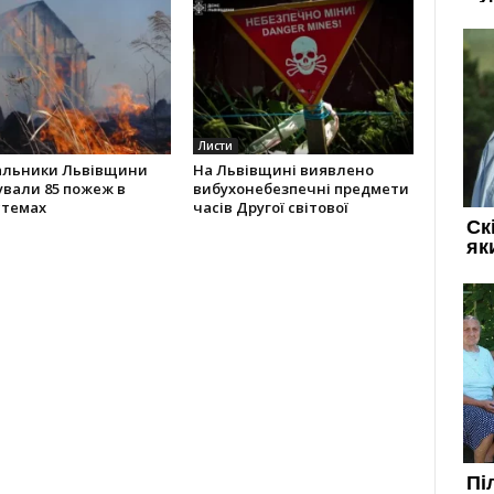
Листи
альники Львівщини
На Львівщині виявлено
ували 85 пожеж в
вибухонебезпечні предмети
стемах
часів Другої світової