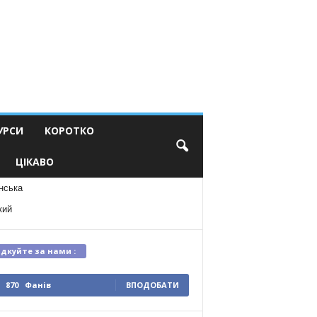
УРСИ
КОРОТКО
ЦІКАВО
нська
кий
ідкуйте за нами :
870
Фанів
ВПОДОБАТИ