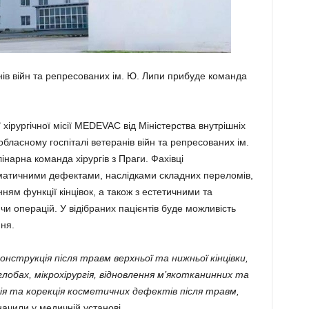
нів війн та репресованих ім. Ю. Липи прибуде команда
хірургічної місії MEDEVAC від Міністерства внутрішніх
обласному госпіталі ветеранів війн та репресованих ім.
арна команда хірургів з Праги. Фахівці
авматичними дефектами, наслідками складних переломів,
ям функції кінцівок, а також з естетичними та
 операцій. У відібраних пацієнтів буде можливість
ня.
онструкція після травм верхньої та нижньої кінцівки,
глобах, мікрохірургія, відновлення м’якотканинних та
ія та корекція косметичних дефектів після травм,
значили у медичній установі.