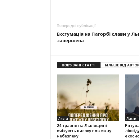
Попередні публікації
Ексгумація на Пагорбі слави у Ль
завершена
ПОВ'ЯЗАНІ СТАТТІ
БІЛЬШЕ ВІД АВТО
Листи
Листи
24 травня на Львівщині
Рятув
очікують високу пожежну
ліквід
небезпеку
екоси