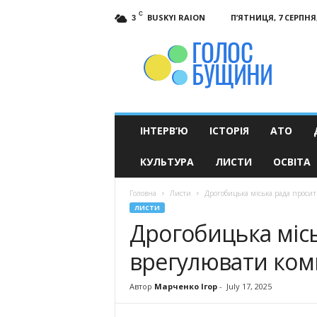
C
BUSKYI RAION
П’ЯТНИЦЯ, 7 СЕРПНЯ,
3
Голос
Бущини
ІНТЕРВ’Ю
ІСТОРІЯ
АТО
КУЛЬТУРА
ЛИСТИ
ОСВІТА
Головна
Листи
Дрогобицька міська рада проси
ЛИСТИ
Дрогобицька міс
врегулювати ком
Автор
Марченко Ігор
-
July 17, 2025