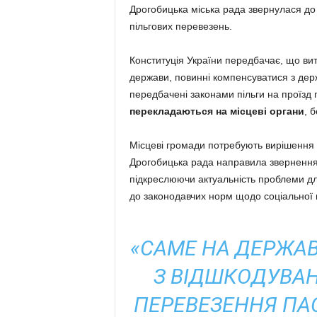
Дрогобицька міська рада звернулася до
пільгових перевезень.
Конституція України передбачає, що ви
держави, повинні компенсуватися з де
передбачені законами пільги на проїзд п
перекладаються на місцеві органи
, 
Місцеві громади потребують вирішення п
Дрогобицька рада направила звернення д
підкреслюючи актуальність проблеми дл
до законодавчих норм щодо соціальної 
«САМЕ НА ДЕРЖА
З ВІДШКОДУВАН
ПЕРЕВЕЗЕННЯ ПА