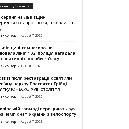
танні публікації
 серпня на Львівщині
ереджають про грози, шквали та
д
енко Ігор
-
August 7, 2026
Львівщині тимчасово не
ювала лінія 102: поліція нагадала
ернативні способи зв’язку
енко Ігор
-
August 7, 2026
вкві після реставрації освятили
в’яну церкву Пресвятої Трійці –
ятку ЮНЕСКО XVIII століття
енко Ігор
-
August 7, 2026
орівській громаді перекриють рух
з чемпіонат України з велоспорту
енко Ігор
-
August 7, 2026