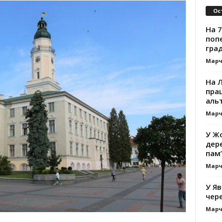
Ос
На 7
поп
гра
Марч
На 
прац
альт
Марч
У Жо
дере
пам’
Марч
У Яв
чере
Марч