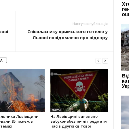
Наступна публікація
вові
Співвласнику кримського готелю у
Львові повідомлено про підозру
РА
Листи
альники Львівщини
На Львівщині виявлено
ували 85 пожеж в
вибухонебезпечні предмети
стемах
часів Другої світової