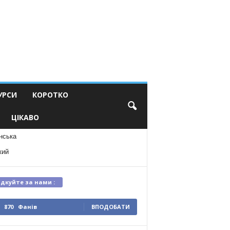
УРСИ
КОРОТКО
ЦІКАВО
нська
кий
ідкуйте за нами :
870
Фанів
ВПОДОБАТИ