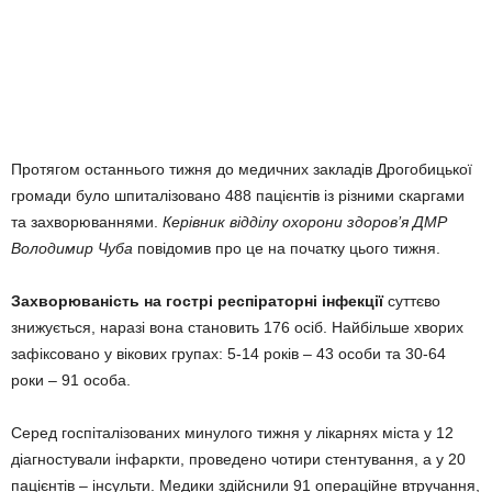
Протягом останнього тижня до медичних закладів Дрогобицької
громади було шпиталізовано 488 пацієнтів із різними скаргами
та захворюваннями.
Керівник відділу охорони здоров’я ДМР
Володимир Чуба
повідомив про це на початку цього тижня.
Захворюваність на гострі респіраторні інфекції
суттєво
знижується, наразі вона становить 176 осіб. Найбільше хворих
зафіксовано у вікових групах: 5-14 років – 43 особи та 30-64
роки – 91 особа.
Серед госпіталізованих минулого тижня у лікарнях міста у 12
діагностували інфаркти, проведено чотири стентування, а у 20
пацієнтів – інсульти. Медики здійснили 91 операційне втручання,