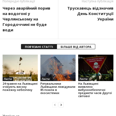
Попередні публікації
Наступна публікація
Через аварійний порив
Трускавець відзначив
на водогоні у
День Конституції
Черлянському на
України
Городоччині не буде
води
ПОВ'ЯЗАНІ СТАТТІ
БІЛЬШЕ ВІД АВТОРА
Листи
Листи
Листи
24 травня на Львівщині
Рятувальники
На Львівщині
очікують високу
Львівщини ліквідували
виявлено
пожежну небезпеку
85 пожеж в
вибухонебезпечні
екосистемах
предмети часів Другої
світової