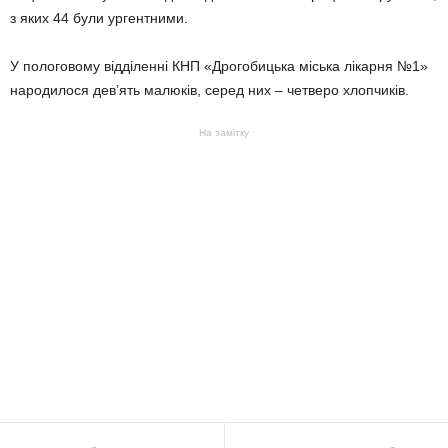
з яких 44 були ургентними.
У пологовому відділенні КНП «Дрогобицька міська лікарня №1»
народилося дев’ять малюків, серед них – четверо хлопчиків.
На замітку