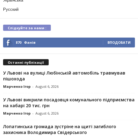
Українська
Русский
Слідкуйте за нами :
870
Фанів
ВПОДОБАТИ
Останні публікації
У Львові на вулиці Любінській автомобіль травмував
пішохода
Марченко Ігор
-
August 6, 2026
У Львові викрили посадовця комунального підприємства
на хабарі 20 тис. грн
Марченко Ігор
-
August 6, 2026
Лопатинська громада зустріне на щиті загиблого
захисника Володимира Свідерського