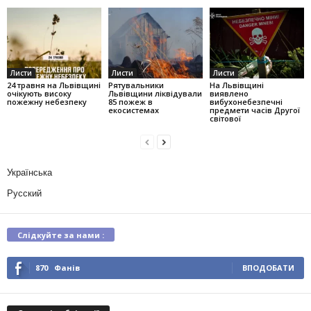
Листи
Листи
Листи
24 травня на Львівщині
Рятувальники
На Львівщині
очікують високу
Львівщини ліквідували
виявлено
пожежну небезпеку
85 пожеж в
вибухонебезпечні
екосистемах
предмети часів Другої
світової
Українська
Русский
Слідкуйте за нами :
870
Фанів
ВПОДОБАТИ