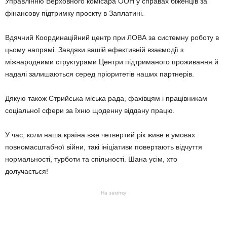
Управлінню Верховного комісара ООН у справах біженців за
фінансову підтримку проєкту в Заплатині.
Вдячний Координаційний центр при ЛОВА за системну роботу в
цьому напрямі. Завдяки вашій ефективній взаємодії з
міжнародними структурами Центри підтриманого проживання й
надалі залишаються серед пріоритетів наших партнерів.
Дякую також Стрийська міська рада, фахівцям і працівникам
соціальної сфери за їхню щоденну віддану працю.
У час, коли наша країна вже четвертий рік живе в умовах
повномасштабної війни, такі ініціативи повертають відчуття
нормальності, турботи та спільності. Шана усім, хто
долучається!
На замітку