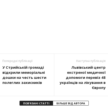
Попередні публікації
Наступна публікація
У Стрийській громаді
Львівський центр
відкрили меморіальні
екстреної медичної
дошки на честь шести
допомоги перевіз 48
полеглих захисників
українців на лікування в
Європу
ПОВ'ЯЗАНІ СТАТТІ
БІЛЬШЕ ВІД АВТОРА