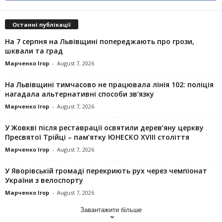
Останні публікації
На 7 серпня на Львівщині попереджають про грози,
шквали та град
Марченко Ігор
-
August 7, 2026
На Львівщині тимчасово не працювала лінія 102: поліція
нагадала альтернативні способи зв’язку
Марченко Ігор
-
August 7, 2026
У Жовкві після реставрації освятили дерев’яну церкву
Пресвятої Трійці – пам’ятку ЮНЕСКО XVIII століття
Марченко Ігор
-
August 7, 2026
У Яворівській громаді перекриють рух через чемпіонат
України з велоспорту
Марченко Ігор
-
August 7, 2026
Завантажити більше