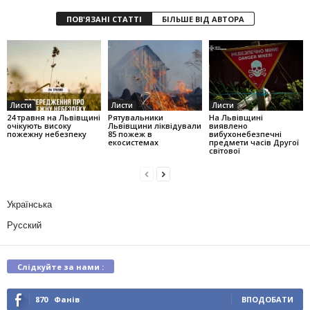
ПОВ'ЯЗАНІ СТАТТІ
БІЛЬШЕ ВІД АВТОРА
Листи
Листи
Листи
24 травня на Львівщині
Рятувальники
На Львівщині
очікують високу
Львівщини ліквідували
виявлено
пожежну небезпеку
85 пожеж в
вибухонебезпечні
екосистемах
предмети часів Другої
світової
Українська
Русский
Слідкуйте за нами :
870
Фанів
ВПОДОБАТИ