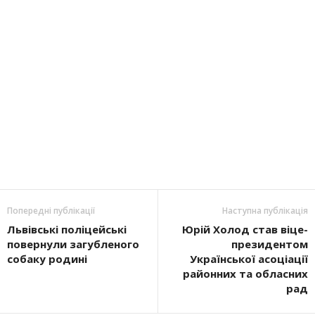
Попередні публікації
Наступна публікація
Львівські поліцейські
Юрій Холод став віце-
повернули загубленого
президентом
собаку родині
Української асоціації
районних та обласних
рад