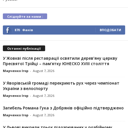
Слідкуйте за нами :
870
Фанів
ВПОДОБАТИ
Останні публікації
У Жовкві після реставрації освятили дерев’яну церкву
Пресвятої Трійці – пам’ятку ЮНЕСКО XVIII століття
Марченко Ігор
-
August 7, 2026
У Яворівській громаді перекриють рух через чемпіонат
України з велоспорту
Марченко Ігор
-
August 7, 2026
Загибель Романа Гука з Добрянів офіційно підтверджено
Марченко Ігор
-
August 7, 2026
У Львові викрили трьох підозрюваних у розбійному