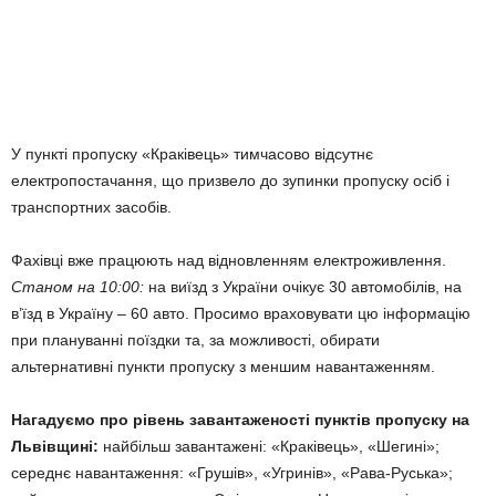
У пункті пропуску «Краківець» тимчасово відсутнє
електропостачання, що призвело до зупинки пропуску осіб і
транспортних засобів.
Фахівці вже працюють над відновленням електроживлення.
Станом на 10:00:
на виїзд з України очікує 30 автомобілів, на
в’їзд в Україну – 60 авто. Просимо враховувати цю інформацію
при плануванні поїздки та, за можливості, обирати
альтернативні пункти пропуску з меншим навантаженням.
Нагадуємо про рівень завантаженості пунктів пропуску на
Львівщині:
найбільш завантажені: «Краківець», «Шегині»;
середнє навантаження: «Грушів», «Угринів», «Рава-Руська»;