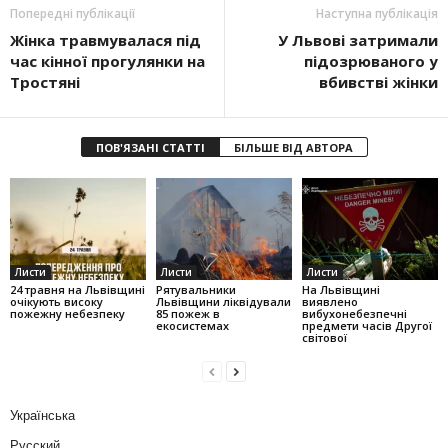
Попередні публікації
Наступна публікація
Жінка травмувалася під
У Львові затримали
час кінної прогулянки на
підозрюваного у
Тростяні
вбивстві жінки
ПОВ'ЯЗАНІ СТАТТІ
БІЛЬШЕ ВІД АВТОРА
Листи
Листи
Листи
24 травня на Львівщині
Рятувальники
На Львівщині
очікують високу
Львівщини ліквідували
виявлено
пожежну небезпеку
85 пожеж в
вибухонебезпечні
екосистемах
предмети часів Другої
світової
Українська
Русский