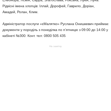
Рідкісні імена хлопців: Іллай, Дорофей, Гаврило, Доріан,
Амадей, Ролан, Клим.
Адміністратор послуги «єМалятко» Руслана Онишкевич приймає
документи у породіль з понеділка по п’ятницю з 09:00 до 14:00 у
кабінеті №300. Конт. тел: 0800 505 435
На замітку