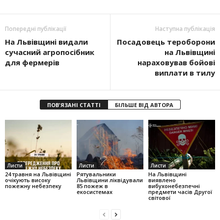
Попередні публікації
Наступна публікація
На Львівщині видали
Посадовець тероборони
сучасний агропосібник
на Львівщині
для фермерів
нараховував бойові
виплати в тилу
ПОВ'ЯЗАНІ СТАТТІ
БІЛЬШЕ ВІД АВТОРА
Листи
Листи
Листи
24 травня на Львівщині
Рятувальники
На Львівщині
очікують високу
Львівщини ліквідували
виявлено
пожежну небезпеку
85 пожеж в
вибухонебезпечні
екосистемах
предмети часів Другої
світової