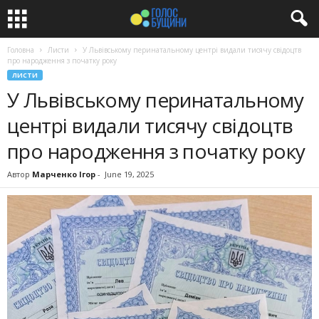
Головна
Листи
У Львівському перинатальному центрі видали тисячу свідоцтв
про народження з початку року
ЛИСТИ
У Львівському перинатальному
центрі видали тисячу свідоцтв
про народження з початку року
Автор
Марченко Ігор
-
June 19, 2025