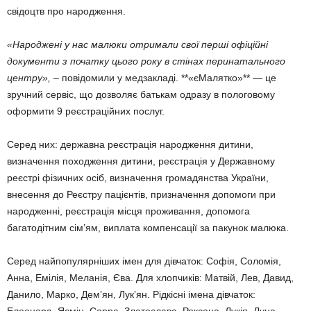
свідоцтв про народження.
«Народжені у нас малюки отримали свої перші офіційні
документи з початку цього року в стінах перинатального
центру»,
– повідомили у медзакладі. **«єМалятко»** — це
зручний сервіс, що дозволяє батькам одразу в пологовому
оформити 9 реєстраційних послуг.
Серед них: державна реєстрація народження дитини,
визначення походження дитини, реєстрація у Державному
реєстрі фізичних осіб, визначення громадянства України,
внесення до Реєстру пацієнтів, призначення допомоги при
народженні, реєстрація місця проживання, допомога
багатодітним сім’ям, виплата компенсації за пакунок малюка.
Серед найпопулярніших імен для дівчаток: Софія, Соломія,
Анна, Емілія, Меланія, Єва. Для хлопчиків: Матвій, Лев, Давид,
Данило, Марко, Демʼян, Лукʼян. Рідкісні імена дівчаток:
Елеонора, Ясмін, Сарра, Златослава, Роксана, Лукія, Луна.