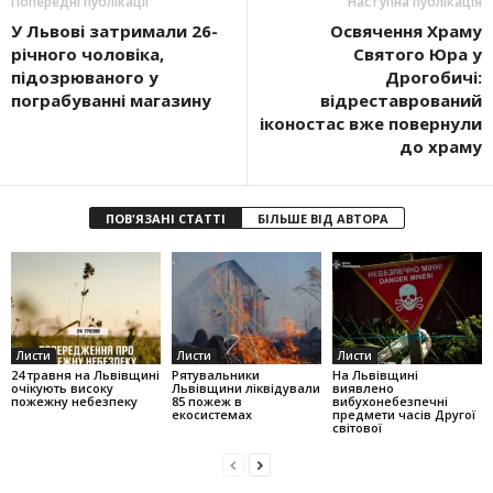
Попередні публікації
Наступна публікація
У Львові затримали 26-
Освячення Храму
річного чоловіка,
Святого Юра у
підозрюваного у
Дрогобичі:
пограбуванні магазину
відреставрований
іконостас вже повернули
до храму
ПОВ'ЯЗАНІ СТАТТІ
БІЛЬШЕ ВІД АВТОРА
Листи
Листи
Листи
24 травня на Львівщині
Рятувальники
На Львівщині
очікують високу
Львівщини ліквідували
виявлено
пожежну небезпеку
85 пожеж в
вибухонебезпечні
екосистемах
предмети часів Другої
світової