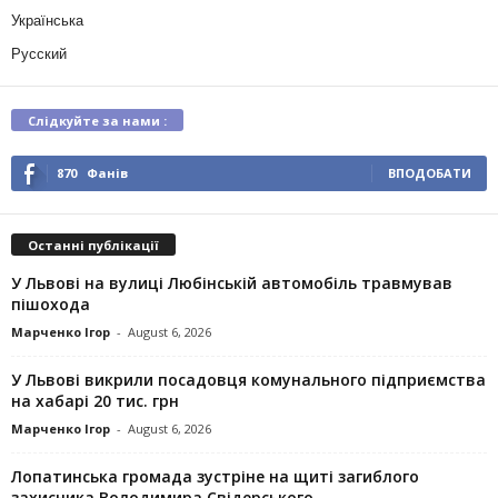
Українська
Русский
Слідкуйте за нами :
870
Фанів
ВПОДОБАТИ
Останні публікації
У Львові на вулиці Любінській автомобіль травмував
пішохода
Марченко Ігор
-
August 6, 2026
У Львові викрили посадовця комунального підприємства
на хабарі 20 тис. грн
Марченко Ігор
-
August 6, 2026
Лопатинська громада зустріне на щиті загиблого
захисника Володимира Свідерського