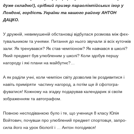
дуже складно!), срібний призер параолімпійських ігор у
Лондоні, гордість України та нашого району АНТОН
ДАЦКО.
У дружній, невимушеній обста­новці відбулася розмова між фех­
ту­вальником та учнями. Пи­тан­ня до нього звучали зі всіх ку­точків
зали: Як тренувався? Як став чемпіоном? Як навчався в шко­лі?
Який предмет був улюб­ле­ним у школі? Коли здобув першу
нагороду і які плани на майбутнє?…
А як раділи учні, коли чемпіон світу дозволив їм роздивитися і
навіть приміряти частину на­город, а потім ще й сфотогра­
фуватися! Кожному на згадку подарував календарик зі своїм
зображенням та автографом.
Повною несподіванкою було і те, що учениця 8 класу Юлія
Войтович, почувши про улюбле­ний предмет спортовця, запро­
сила його на урок біології і … Антон погодився!