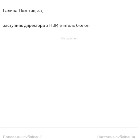
Галина Покотицька,
заступник директора з НВР, вчитель біології
На замітку
Попередні публікації
Наступна публікація