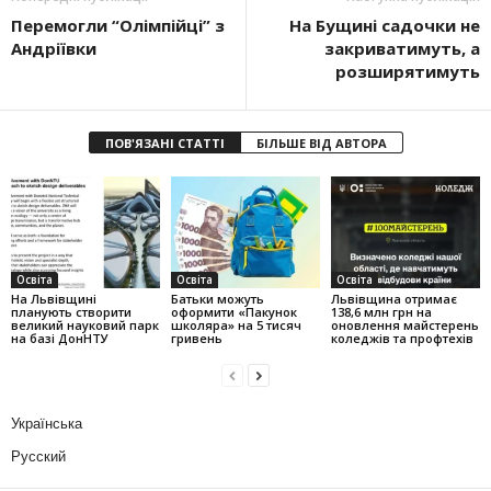
Перемогли “Олімпійці” з
На Бущині садочки не
Андріївки
закриватимуть, а
розширятимуть
ПОВ'ЯЗАНІ СТАТТІ
БІЛЬШЕ ВІД АВТОРА
Освіта
Освіта
Освіта
На Львівщині
Батьки можуть
Львівщина отримає
планують створити
оформити «Пакунок
138,6 млн грн на
великий науковий парк
школяра» на 5 тисяч
оновлення майстерень
на базі ДонНТУ
гривень
коледжів та профтехів
Українська
Русский