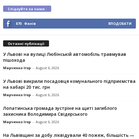
Слідкуйте за нами :
870
Фанів
ВПОДОБАТИ
Останні публікації
У Львові на вулиці Любінській автомобіль травмував
пішохода
Марченко Ігор
-
August 6, 2026
У Львові викрили посадовця комунального підприємства
на хабарі 20 тис. грн
Марченко Ігор
-
August 6, 2026
Лопатинська громада зустріне на щиті загиблого
захисника Володимира Свідерського
Марченко Ігор
-
August 6, 2026
На Львівщині за добу ліквідували 40 пожеж, більшість —