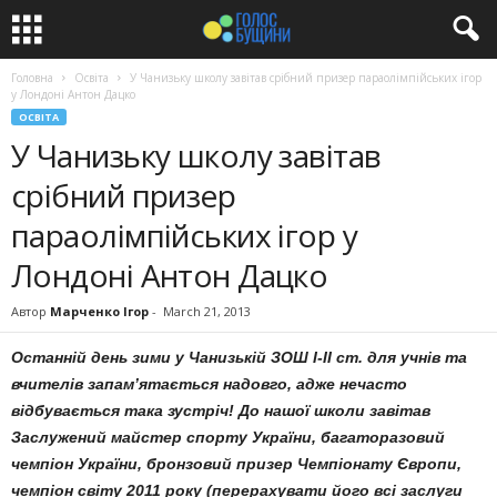
Головна
Освіта
У Чанизьку школу завітав срібний призер параолімпійських ігор
у Лондоні Антон Дацко
ОСВІТА
У Чанизьку школу завітав
срібний призер
параолімпійських ігор у
Лондоні Антон Дацко
Автор
Марченко Ігор
-
March 21, 2013
Останній день зими у Чанизькій ЗОШ І-ІІ ст. для учнів та
вчителів запам’ятається надовго, адже нечасто
відбувається така зустріч! До нашої школи завітав
Заслужений майстер спорту України, багаторазовий
чемпіон України, бронзовий призер Чемпіонату Європи,
чемпіон світу 2011 року (перерахувати його всі заслуги