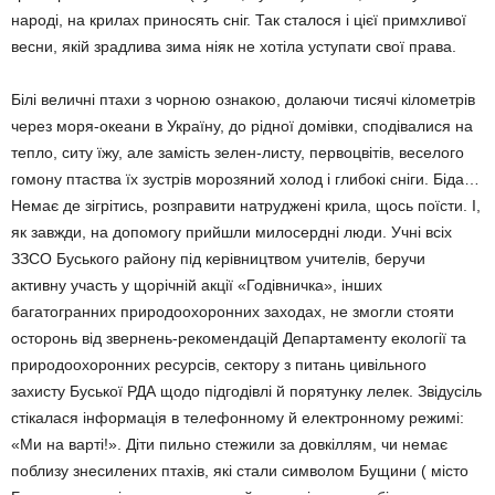
народі, на крилах приносять сніг. Так сталося і цієї примхливої
весни, якій зрадлива зима ніяк не хотіла уступати свої права.
Білі величні птахи з чорною ознакою, долаючи тисячі кілометрів
через моря-океани в Україну, до рідної домівки, сподівалися на
тепло, ситу їжу, але замість зелен-листу, первоцвітів, веселого
гомону птаства їх зустрів морозяний холод і глибокі сніги. Біда…
Немає де зігрітись, розправити натруджені крила, щось поїсти. І,
як завжди, на допомогу прийшли милосердні люди. Учні всіх
ЗЗСО Буського району під керівництвом учителів, беручи
активну участь у щорічній акції «Годівничка», інших
багатогранних природоохоронних заходах, не змогли стояти
осторонь від звернень-рекомендацій Департаменту екології та
природоохоронних ресурсів, сектору з питань цивільного
захисту Буської РДА щодо підгодівлі й порятунку лелек. Звідусіль
стікалася інформація в телефонному й електронному режимі:
«Ми на варті!». Діти пильно стежили за довкіллям, чи немає
поблизу знесилених птахів, які стали символом Бущини ( місто