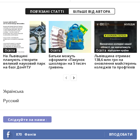
ПОВ'ЯЗАНІ СТАТТІ
БІЛЬШЕ ВІД АВТОРА
Освіта
Освіта
Освіта
На Львівщині
Батьки можуть
Львівщина отримає
планують створити
оформити «Пакунок
138,6 млн грн на
великий науковий парк
школяра» на 5 тисяч
оновлення майстерень
на базі ДонНТУ
гривень
коледжів та профтехів
Українська
Русский
Слідкуйте за нами :
870
Фанів
ВПОДОБАТИ