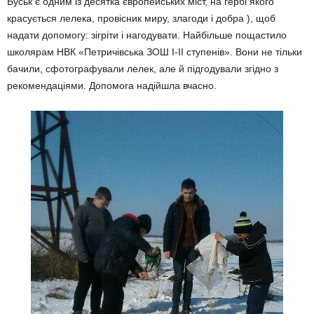
Буськ є одним із десятка європейських міст, на гербі якого
красується лелека, провісник миру, злагоди і добра ), щоб
надати допомогу: зігріти і нагодувати. Найбільше пощастило
школярам НВК «Петричівська ЗОШ І-ІІ ступенів». Вони не тільки
бачили, сфотографували лелек, але й підгодували згідно з
рекомендаціями. Допомога надійшла вчасно.