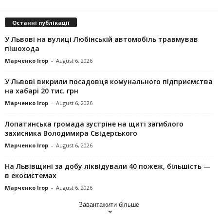
Останні публікації
У Львові на вулиці Любінській автомобіль травмував
пішохода
Марченко Ігор
-
August 6, 2026
У Львові викрили посадовця комунального підприємства
на хабарі 20 тис. грн
Марченко Ігор
-
August 6, 2026
Лопатинська громада зустріне на щиті загиблого
захисника Володимира Свідерського
Марченко Ігор
-
August 6, 2026
На Львівщині за добу ліквідували 40 пожеж, більшість —
в екосистемах
Марченко Ігор
-
August 6, 2026
Завантажити більше