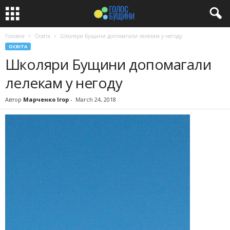
Головна
Освіта
Школяри Бущини допомагали лелекам у негоду
ОСВІТА
Школяри Бущини допомагали
лелекам у негоду
Автор
Марченко Ігор
-
March 24, 2018