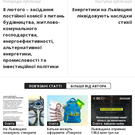
Попередні публікації
Наступна публікація
8 лютого – засідання
Енергетики на Львівщині
постійної комісії з питань
ліквідовують наслідки
будівництва, житлово-
стихії
комунального
господарства,
енергоефективності,
альтернативної
енергетики,
промисловості та
інвестиційної політики
ПОВ'ЯЗАНІ СТАТТІ
БІЛЬШЕ ВІД АВТОРА
Освіта
Освіта
Освіта
На Львівщині
Батьки можуть
Львівщина отримає
планують створити
оформити «Пакунок
138,6 млн грн на