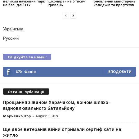
великий науковий парк
школяра» на 5 тисяч
оновлення майстерень
на базі ДонНТУ
гривень
коледжів та профтехів
Українська
Русский
Слідкуйте за нами :
870
Фанів
ВПОДОБАТИ
Останні публікації
Прощання з Іваном Харачаком, воїном шляхо-
відновлювального батальйону
Марченко Ігор
-
August 8, 2026
Ще двоє ветеранів війни отримали сертифікати на
житло