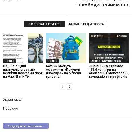
“Свобода” Іриною СЕХ
ПОВ'ЯЗАНІ СТАТТІ
БІЛЬШЕ ВІД АВТОРА
Освіта
Освіта
Освіта
На Львівщині
Батьки можуть
Львівщина отримає
планують створити
оформити «Пакунок
138,6 млн грн на
великий науковий парк
школяра» на 5 тисяч
оновлення майстерень
на базі ДонНТУ
гривень
коледжів та профтехів
Українська
Русский
Слідкуйте за нами :