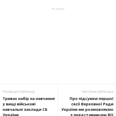
На замітку
Попередні публікації
Наступна публікація
Триває набір на навчання
Про підсумки першої
у вищі військові
сесії Верховної Ради
навчальні заклади СБ
України ми розмовляємо
України
з представницею ВО