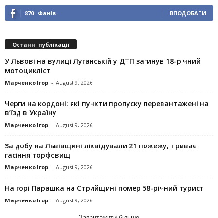
870
Фанів
ВПОДОБАТИ
Останні публікації
У Львові на вулиці Луганській у ДТП загинув 18-річний
мотоцикліст
Марченко Ігор
-
August 9, 2026
Черги на кордоні: які пункти пропуску перевантажені на
в’їзд в Україну
Марченко Ігор
-
August 9, 2026
За добу на Львівщині ліквідували 21 пожежу, триває
гасіння торфовищ
Марченко Ігор
-
August 9, 2026
На горі Парашка на Стрийщині помер 58-річний турист
Марченко Ігор
-
August 9, 2026
Завантажити більше