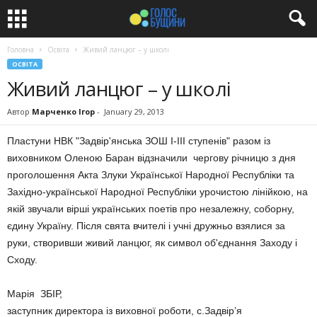
Головна
Освіта
Живий ланцюг – у школі
ОСВІТА
Живий ланцюг – у школі
Автор
Марченко Ігор
-
January 29, 2013
Пластуни НВК "Задвір'янська ЗОШ І-ІІІ ступенів" разом із
виховником Оленою Баран відзначили чергову річницю з дня
проголошення Акта Злуки Української Народної Республіки та
Західно-української Народної Республіки урочистою лінійкою, на
якій звучали вірші українських поетів про незалежну, соборну,
єдину Україну. Після свята вчителі і учні дружньо взялися за
руки, створивши живий ланцюг, як символ об'єднання Заходу і
Сходу.
Марія ЗБІР,
заступник директора із виховної роботи, с.Задвір’я