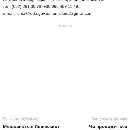
тел: (032) 261 30 78, +38 068 459 11 49.
e-mail: ic-ita@loda.gov.ua, ums.loda@gmail.com
На замітку
Попередні публікації
Наступна публікація
Мешканці сіл Львівської
Чи проводиться