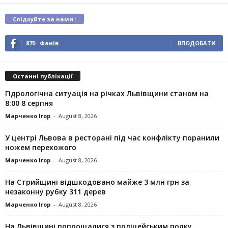
Слідкуйте за нами :
870
Фанів
ВПОДОБАТИ
Останні публікації
Гідрологічна ситуація на річках Львівщини станом на
8:00 8 серпня
Марченко Ігор
-
August 8, 2026
У центрі Львова в ресторані під час конфлікту поранили
ножем перехожого
Марченко Ігор
-
August 8, 2026
На Стрийщині відшкодовано майже 3 млн грн за
незаконну рубку 311 дерев
Марченко Ігор
-
August 8, 2026
На Львівщині попрощалися з поліцейським полку