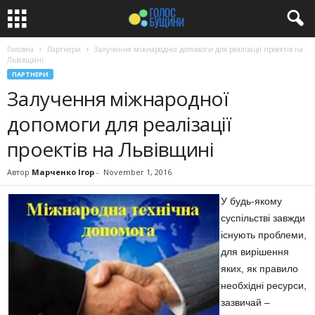
Головна
Партнери
Залучення міжнародної допомоги для реалізації проектів на
Львівщині
ПАРТНЕРИ
Залучення міжнародної
допомоги для реалізації
проектів на Львівщині
Автор
Марченко Ігор
-
November 1, 2016
У будь-якому
суспільстві завжди
існують проблеми,
для вирішення
яких, як правило
необхідні ресурси,
зазвичай –