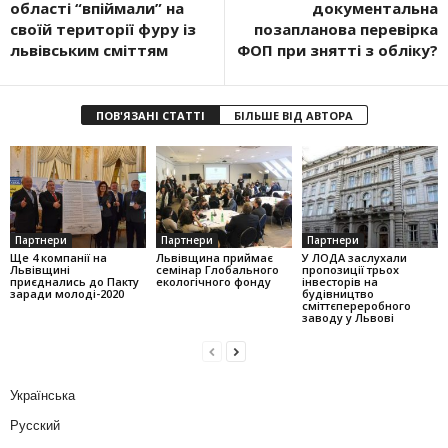
області “впіймали” на
документальна
своїй території фуру із
позапланова перевірка
львівським сміттям
ФОП при знятті з обліку?
ПОВ'ЯЗАНІ СТАТТІ
БІЛЬШЕ ВІД АВТОРА
Партнери
Партнери
Партнери
Ще 4 компанії на
Львівщина приймає
У ЛОДА заслухали
Львівщині
семінар Глобального
пропозиції трьох
приєднались до Пакту
екологічного фонду
інвесторів на
заради молоді-2020
будівництво
сміттєпереробного
заводу у Львові
Українська
Русский