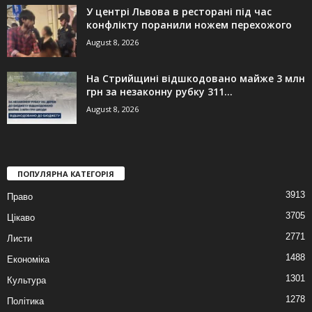
У центрі Львова в ресторані під час
конфлікту поранили ножем перехожого
August 8, 2026
На Стрийщині відшкодовано майже 3 млн
грн за незаконну рубку 311...
August 8, 2026
ПОПУЛЯРНА КАТЕГОРІЯ
3913
Право
3705
Цікаво
2771
Листи
1488
Економіка
1301
Культура
1278
Політика