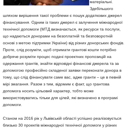
матеріальні.
Здебільшого
шляхом вирішення такої проблеми є пошук додаткових джерел
фінансування. Одним із таких джерел є залучення міжнародної
технічної допомоги (МТД визначається, як ресурси та послуги,
що надаються донорами на безоплатній та безповоротній
основі з метою підтримки України) від різних донорських фондів.
Проте, слід розуміти, щоб отримати грантові кошти потрібно
добряче розуміти процес подачі проектних пропозицій на
одержання грантів, знайти відповідні фінансові джерела та за
допомогою професійно складеної заявки переконати донора в
тому, що слід фінансувати саме вас, адже гранти – це в певній
мірі змагання. Разом з тим, відомим є факт, що грантова
допомога носить цільовий характер, тобто може
використовуватись тільки для цілей, які визначено в програмі
допомоги.
Станом на 2016 рік у Львівській області успішно реалізовується
близько 30 проектів міжнародної технічної допомоги у різних