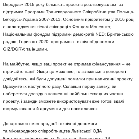
Впродовж 2015 року більшість проектів реалізовувалася за
підтримки Програми Транскордонного Співробітництва Польща-
Білорусь-Україна 2007-2013. Основним пріоритетом у 2016 році
є налагодження тісної співпраці з Фондом Монсанто;
Національним фондом підтримки демократії NED; Британською
радою; Горизонт 2020; програмою технічної допомоги
GIZ/DGRV; та іншими.
На майбутнє, якщо ваш проект не отримав фінансування – не
втрачайте надії. Якщо це можливо, то зв'яжіться з донором і
довідайтесь, які були допущені помилки при написанні проекту.
Врахуйте їх наступного разу. Склавши першу заявку, ви
наберетеся досвіду в написанні найбільш складних частин
проекту, і завжди зможете використовувати вже готові вдалі
формулювання й аргументи для нових заявок.
Департамент міжнародної технічної допомоги
та міжнародного співробітництва Львівської ОДА
Контактна інформація: м. Львів, вул. Винниченка, 18.