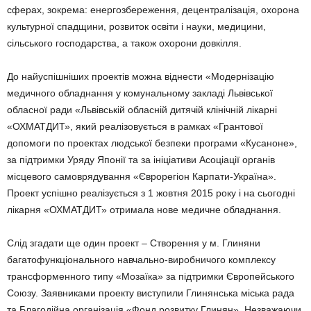
сферах, зокрема: енергозбереження, децентралізація, охорона
культурної спадщини, розвиток освіти і науки, медицини,
сільського господарства, а також охорони довкілля.
До найуспішніших проектів можна віднести «Модернізацію
медичного обладнання у комунальному закладі Львівської
обласної ради «Львівській обласній дитячій клінічній лікарні
«ОХМАТДИТ», який реалізовується в рамках «Грантової
допомоги по проектах людської безпеки програми «Кусаноне»,
за підтримки Уряду Японії та за ініціативи Асоціації органів
місцевого самоврядування «Єврорегіон Карпати-Україна».
Проект успішно реалізується з 1 жовтня 2015 року і на сьогодні
лікарня «ОХМАТДИТ» отримала нове медичне обладнання.
Слід згадати ще один проект – Створення у м. Глиняни
багатофункціонального навчально-виробничого комплексу
трансформенного типу «Мозаїка» за підтримки Європейського
Союзу. Заявниками проекту виступили Глинянська міська рада
та Благодійна організація «Фонд розвитку Глинян». Незважаючи