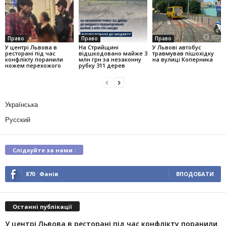
Право
Право
Право
У центрі Львова в
На Стрийщині
У Львові автобус
ресторані під час
відшкодовано майже 3
травмував пішохідку
конфлікту поранили
млн грн за незаконну
на вулиці Коперника
ножем перехожого
рубку 311 дерев
Українська
Русский
Слідкуйте за нами :
870
Фанів
ВПОДОБАТИ
Останні публікації
У центрі Львова в ресторані під час конфлікту поранили