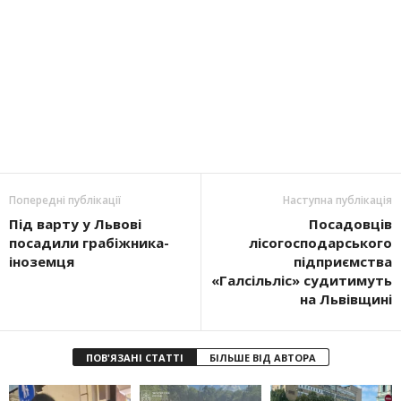
Попередні публікації
Наступна публікація
Під варту у Львові
Посадовців
посадили грабіжника-
лісогосподарського
іноземця
підприємства
«Галсільліс» судитимуть
на Львівщині
ПОВ'ЯЗАНІ СТАТТІ
БІЛЬШЕ ВІД АВТОРА