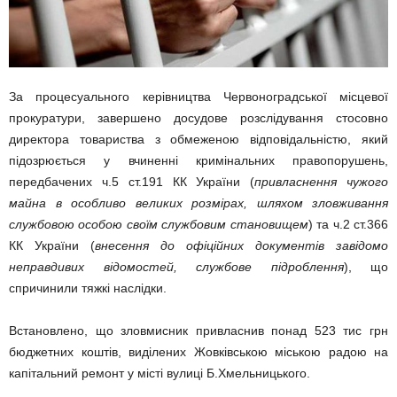
За процесуального керівництва Червоноградської місцевої
прокуратури, завершено досудове розслідування стосовно
директора товариства з обмеженою відповідальністю, який
підозрюється у вчиненні кримінальних правопорушень,
передбачених ч.5 ст.191 КК України (
привласнення чужого
майна в особливо великих розмірах, шляхом зловживання
службовою особою своїм службовим становищем
) та ч.2 ст.366
КК України (
внесення до офіційних документів завідомо
неправдивих відомостей, службове підроблення
), що
спричинили тяжкі наслідки.
Встановлено, що зловмисник привласнив понад 523 тис грн
бюджетних коштів, виділених Жовківською міською радою на
капітальний ремонт у місті вулиці Б.Хмельницького.