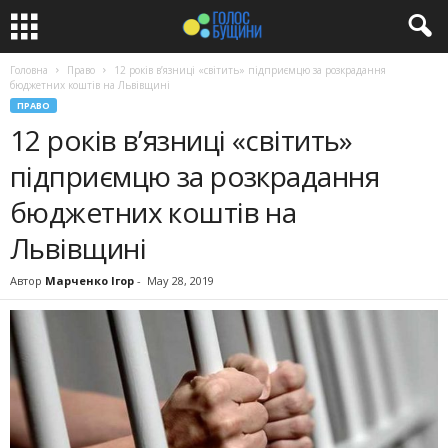
Головна
Право
12 років в’язниці «світить» підприємцю за розкрадання
бюджетних коштів на Львівщині
ПРАВО
12 років в’язниці «світить»
підприємцю за розкрадання
бюджетних коштів на
Львівщині
Автор
Марченко Ігор
-
May 28, 2019