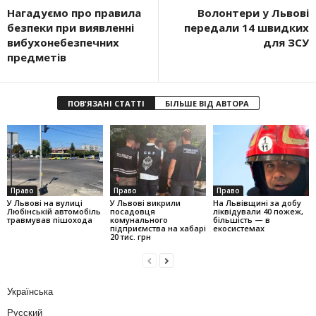
Нагадуємо про правила
Волонтери у Львові
безпеки при виявленні
передали 14 швидких
вибухонебезпечних
для ЗСУ
предметів
ПОВ'ЯЗАНІ СТАТТІ
БІЛЬШЕ ВІД АВТОРА
Право
Право
Право
У Львові на вулиці
У Львові викрили
На Львівщині за добу
Любінській автомобіль
посадовця
ліквідували 40 пожеж,
травмував пішохода
комунального
більшість — в
підприємства на хабарі
екосистемах
20 тис. грн
Українська
Русский