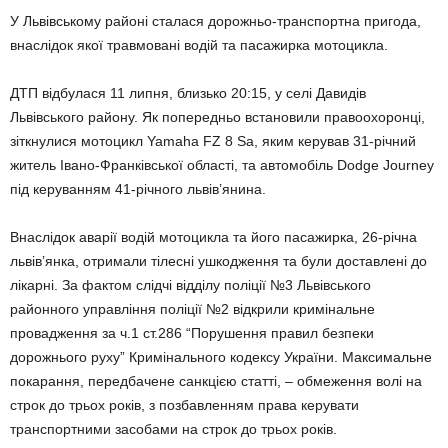
У Львівському районі сталася дорожньо-транспортна пригода,
внаслідок якої травмовані водій та пасажирка мотоцикла.
ДТП відбулася 11 липня, близько 20:15, у селі Давидів
Львівського району. Як попередньо встановили правоохоронці,
зіткнулися мотоцикл Yamaha FZ 8 Sa, яким керував 31-річний
житель Івано-Франківської області, та автомобіль Dodge Journey
під керуванням 41-річного львів’янина.
Внаслідок аварії водій мотоцикла та його пасажирка, 26-річна
львів’янка, отримали тілесні ушкодження та були доставлені до
лікарні. За фактом слідчі відділу поліції №3 Львівського
районного управління поліції №2 відкрили кримінальне
провадження за ч.1 ст.286 “Порушення правил безпеки
дорожнього руху” Кримінального кодексу України. Максимальне
покарання, передбачене санкцією статті, – обмеження волі на
строк до трьох років, з позбавленням права керувати
транспортними засобами на строк до трьох років.