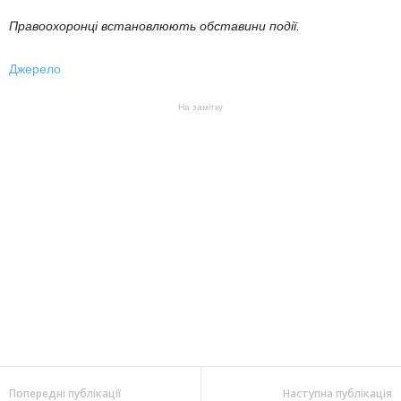
Правоохоронці встановлюють обставини події.
Джерело
На замітку
Попередні публікації
Наступна публікація