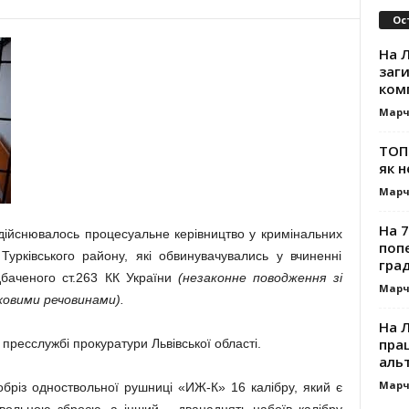
Ос
На Л
заг
ком
Марч
ТОП-
як н
Марч
На 7
ійснювалось процесуальне керівництво у кримінальних
поп
урківського району, які обвинувачувались у вчиненні
гра
баченого ст.263 КК України
(незаконне поводження зі
Марч
ховими речовинами).
На 
прац
пресслужбі прокуратури Львівської області.
альт
Марч
обріз одноствольної рушниці «ИЖ-К» 16 калібру, який є