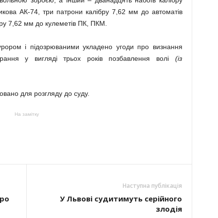
вольною зброєю, а інший – дванадцять набоїв калібру
кова АК-74, три патрони калібру 7,62 мм до автоматів
ру 7,62 мм до кулеметів ПК, ПКМ.
курором і підозрюваними укладено угоди про визнання
арання у вигляді трьох років позбавлення волі
(із
овано для розгляду до суду.
На замітку
Наступна публікація
оро
У Львові судитимуть серійного
злодія