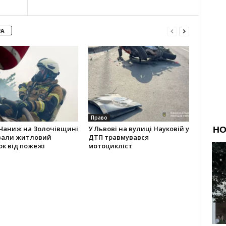
РА
Право
 Чаниж на Золочівщині
У Львові на вулиці Науковій у
вали житловий
ДТП травмувався
к від пожежі
мотоцикліст