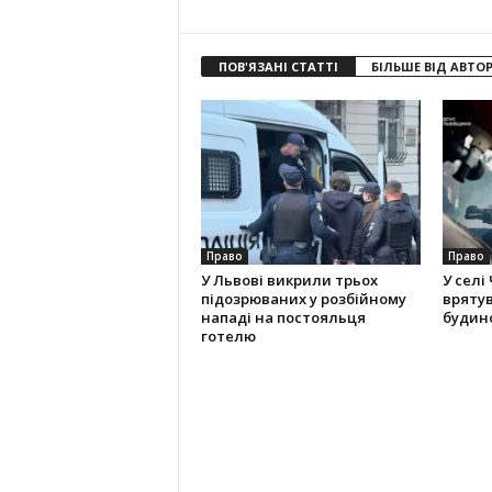
ПОВ'ЯЗАНІ СТАТТІ
БІЛЬШЕ ВІД АВТО
Право
Право
У Львові викрили трьох
У селі
підозрюваних у розбійному
вряту
нападі на постояльця
будино
готелю