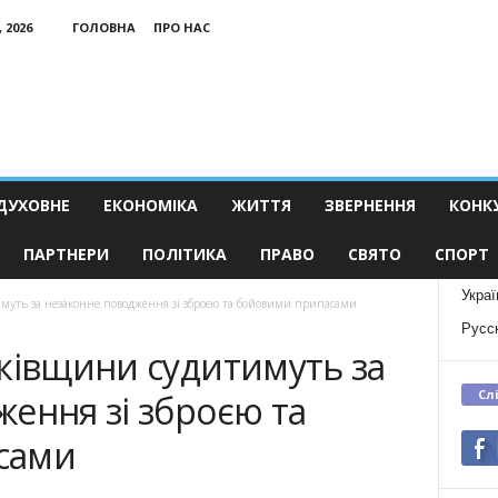
 2026
ГОЛОВНА
ПРО НАС
ДУХОВНЕ
ЕКОНОМІКА
ЖИТТЯ
ЗВЕРНЕННЯ
КОНК
ПАРТНЕРИ
ПОЛІТИКА
ПРАВО
СВЯТО
СПОРТ
Украї
муть за незаконне поводження зі зброєю та бойовими припасами
Русс
ківщини судитимуть за
Сл
ення зі зброєю та
сами