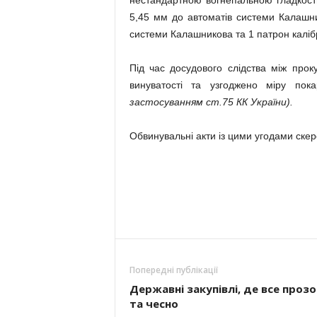
нестандартною вогнепальною гладкост
5,45 мм до автоматів системи Калашни
системи Калашникова та 1 патрон каліб
Під час досудового слідства між про
винуватості та узгоджено міру пок
застосуванням ст.75 КК України).
Обвинувальні акти із цими угодами скер
Попередні публікації
Державні закупівлі, де все проз
та чесно