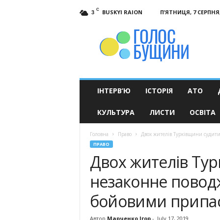
C
BUSKYI RAION
П’ЯТНИЦЯ, 7 СЕРПНЯ,
3
Голос
Бущини
ІНТЕРВ’Ю
ІСТОРІЯ
АТО
КУЛЬТУРА
ЛИСТИ
ОСВІТА
Головна
Право
Двох жителів Турківщини судити
ПРАВО
Двох жителів Тур
незаконне поводж
бойовими припа
Автор
Марченко Ігор
-
July 17, 2019