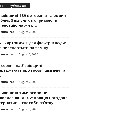
танні публікації
ьвівщині 189 ветеранів та родин
иблих Захисників отримають
пенсацію на житло
енко Ігор
-
August 7, 2026
8 картриджів для фільтрів води:
е переплатити за заміну
енко Ігор
-
August 7, 2026
 серпня на Львівщині
ереджають про грози, шквали та
д
енко Ігор
-
August 7, 2026
Львівщині тимчасово не
ювала лінія 102: поліція нагадала
ернативні способи зв’язку
енко Ігор
-
August 7, 2026