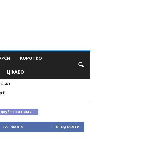
УРСИ
КОРОТКО
ЦІКАВО
нська
кий
ідкуйте за нами :
870
Фанів
ВПОДОБАТИ