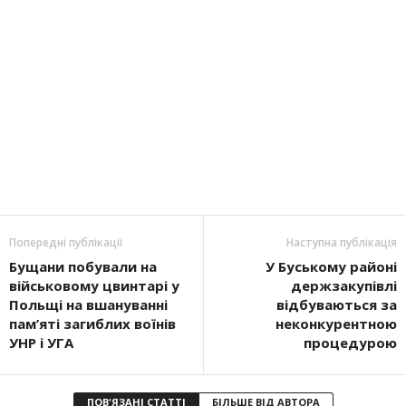
Попередні публікації
Наступна публікація
Бущани побували на
У Буському районі
військовому цвинтарі у
держзакупівлі
Польщі на вшануванні
відбуваються за
пам’яті загиблих воїнів
неконкурентною
УНР і УГА
процедурою
ПОВ'ЯЗАНІ СТАТТІ
БІЛЬШЕ ВІД АВТОРА