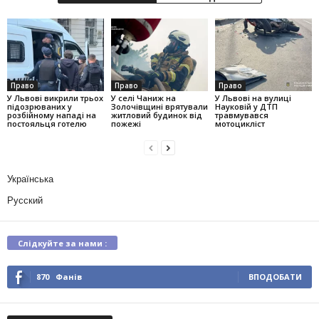
Право
Право
Право
У Львові викрили трьох
У селі Чаниж на
У Львові на вулиці
підозрюваних у
Золочівщині врятували
Науковій у ДТП
розбійному нападі на
житловий будинок від
травмувався
постояльця готелю
пожежі
мотоцикліст
Українська
Русский
Слідкуйте за нами :
870
Фанів
ВПОДОБАТИ