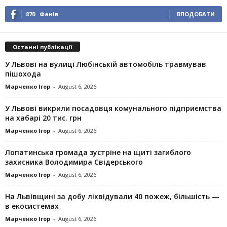
870
Фанів
ВПОДОБАТИ
Останні публікації
У Львові на вулиці Любінській автомобіль травмував
пішохода
Марченко Ігор
-
August 6, 2026
У Львові викрили посадовця комунального підприємства
на хабарі 20 тис. грн
Марченко Ігор
-
August 6, 2026
Лопатинська громада зустріне на щиті загиблого
захисника Володимира Свідерського
Марченко Ігор
-
August 6, 2026
На Львівщині за добу ліквідували 40 пожеж, більшість —
в екосистемах
Марченко Ігор
-
August 6, 2026