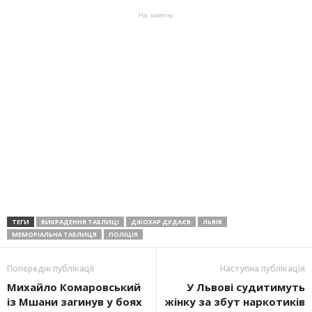
На замітку
ТЕГИ
ВИКРАДЕННЯ ТАБЛИЦІ
ДЖОХАР ДУДАЄВ
ЛЬВІВ
МЕМОРІАЛЬНА ТАБЛИЦЯ
ПОЛІЦІЯ
Попередні публікації
Наступна публікація
Михайло Комаровський
У Львові судитимуть
із Мшани загинув у боях
жінку за збут наркотиків