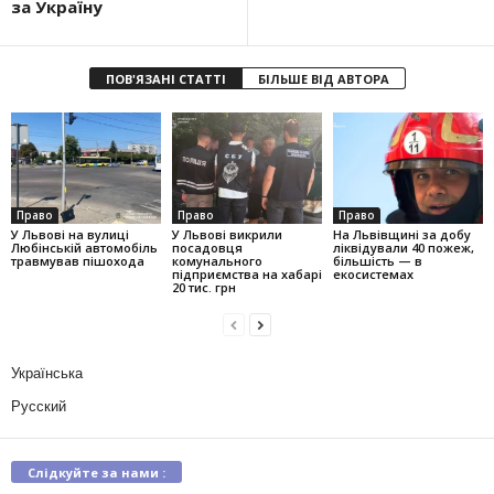
за Україну
ПОВ'ЯЗАНІ СТАТТІ
БІЛЬШЕ ВІД АВТОРА
Право
Право
Право
У Львові на вулиці
У Львові викрили
На Львівщині за добу
Любінській автомобіль
посадовця
ліквідували 40 пожеж,
травмував пішохода
комунального
більшість — в
підприємства на хабарі
екосистемах
20 тис. грн
Українська
Русский
Слідкуйте за нами :