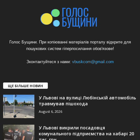
Голос Бущини. При копіюванні матеріалів порталу відкрите для
пошукових систем гіперпосилання обов'язове!
Зконтактуйтеся з нами:
vbuskcom@gmail.com
ЩЕ БІЛЬШЕ НОВИН
У Львові на вулиці Любінській автомобіль
травмував пішохода
August 6, 2026
У Львові викрили посадовця
комунального підприємства на хабарі 20
тис. грн