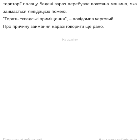
території палацу Бадені зараз перебуває пожежна машина, яка
займається ліквідацією пожежі.
"Горять складські приміщення", – повідомив черговий.
Про причину займання наразі говорити ще рано.
На замітку
Попередні публікації
Наступна публікація