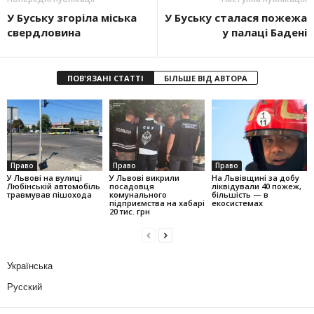
У Буську згоріла міська
У Буську сталася пожежа
свердловина
у палаці Бадені
ПОВ'ЯЗАНІ СТАТТІ
БІЛЬШЕ ВІД АВТОРА
Право
Право
Право
У Львові на вулиці
У Львові викрили
На Львівщині за добу
Любінській автомобіль
посадовця
ліквідували 40 пожеж,
травмував пішохода
комунального
більшість — в
підприємства на хабарі
екосистемах
20 тис. грн
Українська
Русский