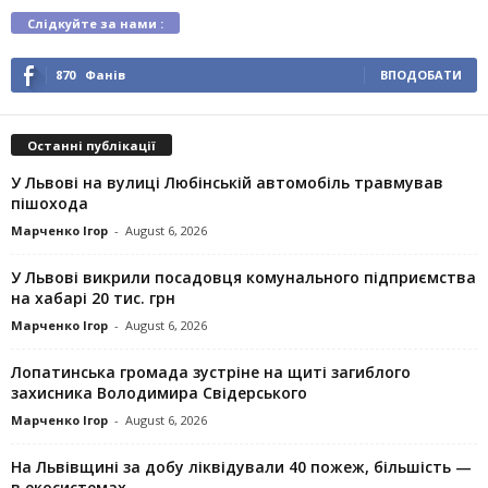
Слідкуйте за нами :
870
Фанів
ВПОДОБАТИ
Останні публікації
У Львові на вулиці Любінській автомобіль травмував
пішохода
Марченко Ігор
-
August 6, 2026
У Львові викрили посадовця комунального підприємства
на хабарі 20 тис. грн
Марченко Ігор
-
August 6, 2026
Лопатинська громада зустріне на щиті загиблого
захисника Володимира Свідерського
Марченко Ігор
-
August 6, 2026
На Львівщині за добу ліквідували 40 пожеж, більшість —
в екосистемах