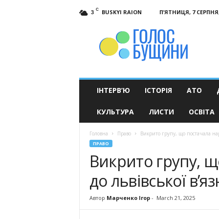
C
BUSKYI RAION
П’ЯТНИЦЯ, 7 СЕРПНЯ,
3
Голос
Бущини
ІНТЕРВ’Ю
ІСТОРІЯ
АТО
КУЛЬТУРА
ЛИСТИ
ОСВІТА
Головна
Право
Викрито групу, що постачала нар
ПРАВО
Викрито групу, щ
до львівської в’яз
Автор
Марченко Ігор
-
March 21, 2025