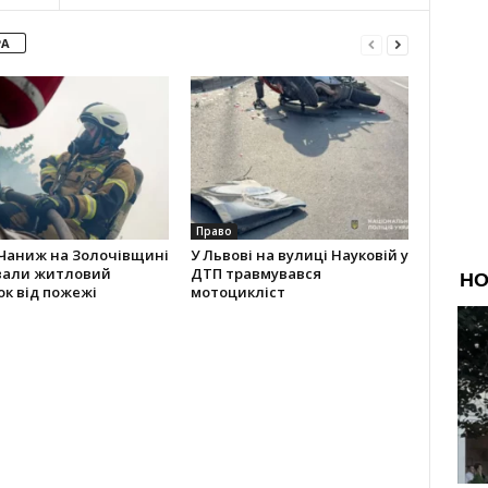
РА
Право
 Чаниж на Золочівщині
У Львові на вулиці Науковій у
вали житловий
ДТП травмувався
к від пожежі
мотоцикліст