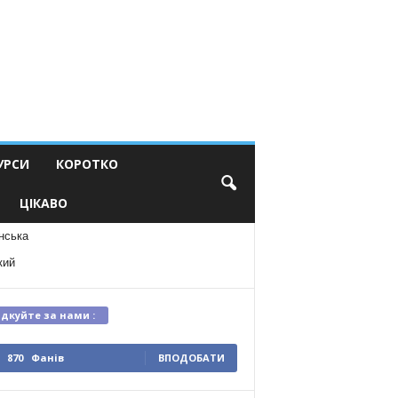
УРСИ
КОРОТКО
ЦІКАВО
нська
кий
ідкуйте за нами :
870
Фанів
ВПОДОБАТИ