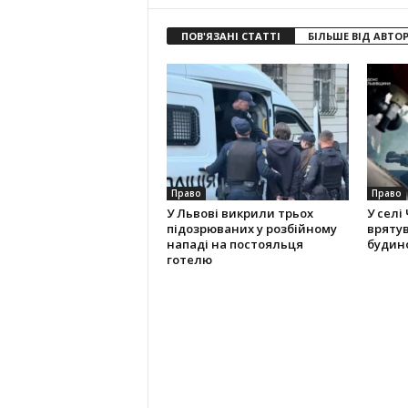
ПОВ'ЯЗАНІ СТАТТІ
БІЛЬШЕ ВІД АВТО
Право
Право
У Львові викрили трьох
У селі
підозрюваних у розбійному
вряту
нападі на постояльця
будино
готелю