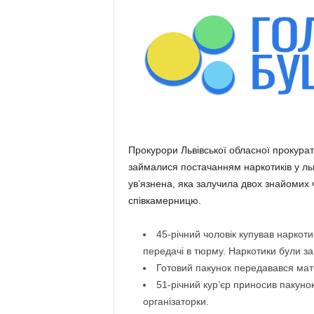
Прокурори Львівської обласної прокурату
займалися постачанням наркотиків у льв
ув’язнена, яка залучила двох знайомих ч
співкамерницю.
45-річний чоловік купував наркоти
передачі в тюрму. Наркотики були за
Готовий пакунок передавався мате
51-річний кур’єр приносив пакуно
організаторки.