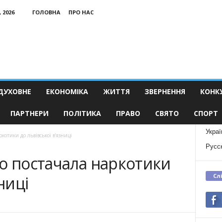
 2026
ГОЛОВНА
ПРО НАС
ДУХОВНЕ
ЕКОНОМІКА
ЖИТТЯ
ЗВЕРНЕННЯ
КОНК
ПАРТНЕРИ
ПОЛІТИКА
ПРАВО
СВЯТО
СПОРТ
Украї
котики до львівської в’язниці
Русс
о постачала наркотики
Сл
ниці