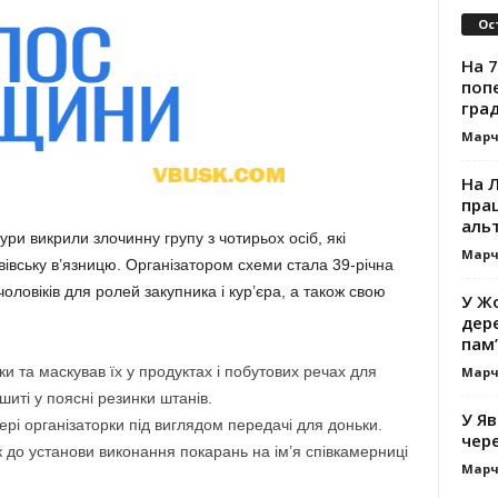
Ос
На 7
поп
гра
Марч
На 
прац
альт
ри викрили злочинну групу з чотирьох осіб, які
Марч
івську в’язницю. Організатором схеми стала 39-річна
оловіків для ролей закупника і кур’єра, а також свою
У Жо
дере
пам’
ки та маскував їх у продуктах і побутових речах для
Марч
шиті у поясні резинки штанів.
У Яв
рі організаторки під виглядом передачі для доньки.
чере
к до установи виконання покарань на ім’я співкамерниці
Марч