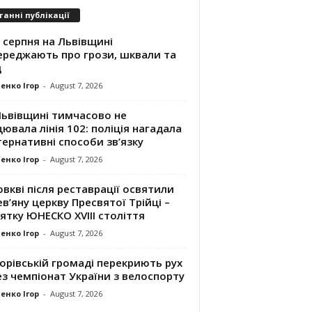
танні публікації
 серпня на Львівщині
ереджають про грози, шквали та
д
енко Ігор
-
August 7, 2026
Львівщині тимчасово не
ювала лінія 102: поліція нагадала
ернативні способи зв’язку
енко Ігор
-
August 7, 2026
вкві після реставрації освятили
в’яну церкву Пресвятої Трійці –
ятку ЮНЕСКО XVIII століття
енко Ігор
-
August 7, 2026
орівській громаді перекриють рух
з чемпіонат України з велоспорту
енко Ігор
-
August 7, 2026