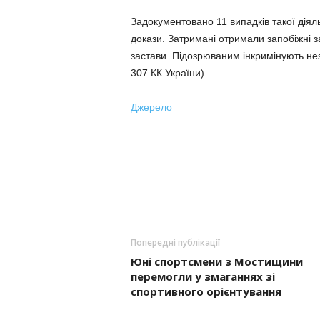
Задокументовано 11 випадків такої діяль
докази. Затримані отримали запобіжні 
застави. Підозрюваним інкримінують незак
307 КК України).
Джерело
Попередні публікації
Юні спортсмени з Мостищини
перемогли у змаганнях зі
спортивного орієнтування