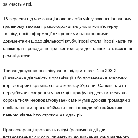
за участь у грі.
18 вересня під час санкціонованих обшуків у законспірованому
гральному закладі правоохоронці вилучили комп‘ютерну
техніку, носії інформації з чорновими електронними
документами щодо діяльності клубу, ігрові столи, ігрові карти та
фішки для проведення гри, контейнери для фішок, а також інші
речові докази.
Триває досудове розслідування, відкрите за ч.1 ст.203-2
(Незаконна діяльність з організації або проведення азартних
ігор, лотерей) Кримінального кодексу України. Санкція статті
передбачає покарання у вигляді штрафу від десяти тисяч до
сорока тисяч неоподатковуваних мінімумів доходів громадян з
позбавленням права обіймати певні посади або займатися
певною діяльністю строком на один рік.
Правоохоронці проводять слідчі (розшукові) дії для
встановлення усіх осіб, причетних до вчинення кримінального