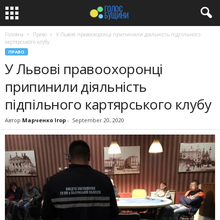
Головна
Право
У Львові правоохоронці припинили діяльність підпільного
картярського клубу
ПРАВО
У Львові правоохоронці
припинили діяльність
підпільного картярського клубу
Автор
Марченко Ігор
-
September 20, 2020