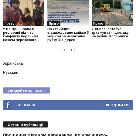
Право
Право
Право
У центрі Львова в
На Стрийщині
У Львові автобус
ресторані під час
відшкодовано майже 3
травмував пішохідку
конфлікту поранили
млн грн за незаконну
на вулиці Коперника
ножем перехожого
рубку 311 дерев
Українська
Русский
Слідкуйте за нами :
870
Фанів
ВПОДОБАТИ
Останні публікації
Прощання з Іваном Харачаком, воїном шляхо-