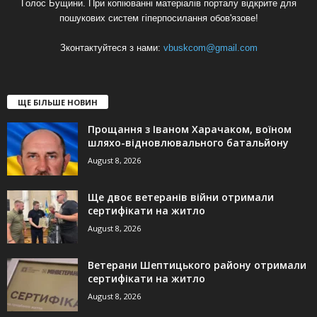
Голос Бущини. При копіюванні матеріалів порталу відкрите для
пошукових систем гіперпосилання обов'язове!
Зконтактуйтеся з нами:
vbuskcom@gmail.com
ЩЕ БІЛЬШЕ НОВИН
Прощання з Іваном Харачаком, воїном
шляхо-відновлювального батальйону
August 8, 2026
Ще двоє ветеранів війни отримали
сертифікати на житло
August 8, 2026
Ветерани Шептицького району отримали
сертифікати на житло
August 8, 2026