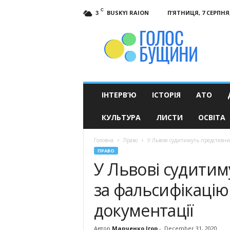
C
BUSKYI RAION
П’ЯТНИЦЯ, 7 СЕРПНЯ,
3
Голос
Бущини
ІНТЕРВ’Ю
ІСТОРІЯ
АТО
КУЛЬТУРА
ЛИСТИ
ОСВІТА
Головна
Право
У Львові судитимуть представник
ПРАВО
У Львові судитим
за фальсифікацію
документації
Автор
Марченко Ігор
-
December 31, 2020