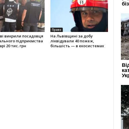
Право
ві викрили посадовця
На Львівщині за добу
ального підприємства
ліквідували 40 пожеж,
рі 20 тис. грн
більшість — в екосистемах