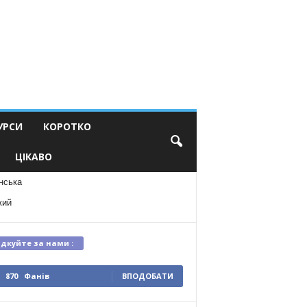
УРСИ
КОРОТКО
ЦІКАВО
нська
кий
ідкуйте за нами :
870
Фанів
ВПОДОБАТИ