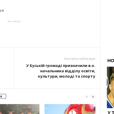
сті
На замітку
Наступна публікація
У Буській громаді призначили в.о.
начальника відділу освіти,
культури, молоді та спорту
РА