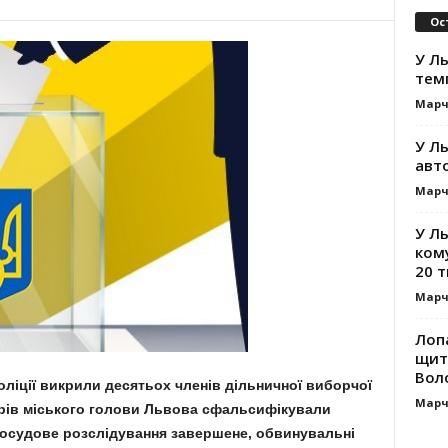
Ос
У Ль
тем
Марч
У Ль
авт
Марч
У Л
ком
20 т
Марч
Лоп
щит
Вол
оліції викрили десятьох членів дільничної виборчої
Марч
иборів міського голови Львова сфальсифікували
Досудове розслідування завершене, обвинувальні