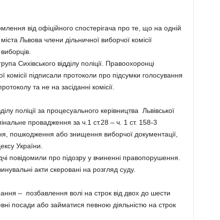
омлення від офіційного спостерігача про те, що на одній
міста Львова члени дільничної виборчої комісії
 виборців.
рупа Сихівського відділу поліції. Правоохоронці
ї комісії підписали протоколи про підсумки голосування
ротоколу та не на засіданні комісії.
ділу поліції за процесуального керівництва Львівської
нальне провадження за ч.1 ст.28 – ч. 1 ст. 158-3
ня, пошкодження або знищення виборчої документації,
ексу України.
дчі повідомили про підозру у вчиненні правопорушення.
нувальні акти скеровані на розгляд суду.
ання – позбавлення волі на строк від двох до шести
евні посади або займатися певною діяльністю на строк