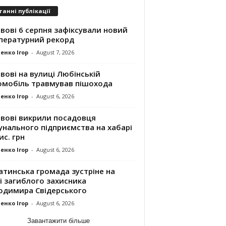
танні публікації
вові 6 серпня зафіксували новий
пературний рекорд
енко Ігор
-
August 7, 2026
вові на вулиці Любінській
омобіль травмував пішохода
енко Ігор
-
August 6, 2026
ьвові викрили посадовця
унального підприємства на хабарі
ис. грн
енко Ігор
-
August 6, 2026
атинська громада зустріне на
і загиблого захисника
одимира Свідерського
енко Ігор
-
August 6, 2026
Завантажити більше