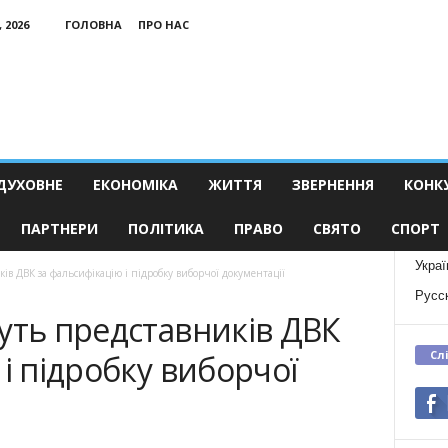
 2026
ГОЛОВНА
ПРО НАС
ДУХОВНЕ
ЕКОНОМІКА
ЖИТТЯ
ЗВЕРНЕННЯ
КОНК
ПАРТНЕРИ
ПОЛІТИКА
ПРАВО
СВЯТО
СПОРТ
Украї
ів ДВК за фальсифікацію і підробку виборчої документації
Русс
уть представників ДВК
Сл
 і підробку виборчої