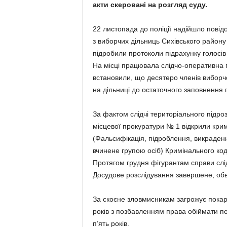
акти скеровані на розгляд суду.
22 листопада до поліції надійшло повід
з виборчих дільниць Сихівського району 
підробили протоколи підрахунку голосів
На місці працювала слідчо-оперативна г
встановили, що десятеро членів виборчо
на дільниці до остаточного заповнення п
За фактом слідчі територіального підроз
місцевої прокуратури № 1 відкрили кримі
(Фальсифікація, підроблення, викраден
вчинене групою осіб) Кримінального код
Протягом грудня фігурантам справи слі
Досудове розслідування завершене, обви
За скоєне зловмисникам загрожує покар
років з позбавленням права обіймати п
п’ять років.