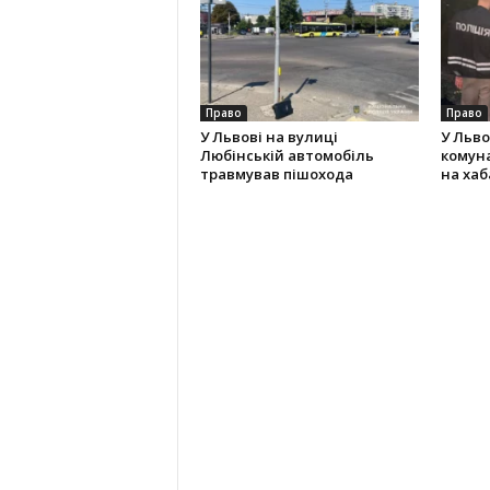
Право
Право
У Львові на вулиці
У Льво
Любінській автомобіль
комун
травмував пішохода
на хаба