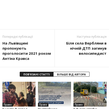
Попередні публікації
Наступна публікація
На Львівщині
Біля села Вербляни в
пропонують
нічній ДТП загинув
проголосити 2021 роком
велосипедист
Антіна Кравса
ПОВ'ЯЗАНІ СТАТТІ
БІЛЬШЕ ВІД АВТОРА
Право
Право
Право
У центрі Львова в
На Стрийщині
У Львові автобус