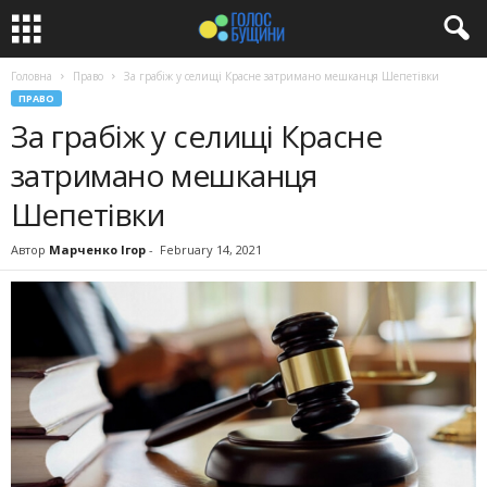
Головна
Право
За грабіж у селищі Красне затримано мешканця Шепетівки
ПРАВО
За грабіж у селищі Красне
затримано мешканця
Шепетівки
Автор
Марченко Ігор
-
February 14, 2021