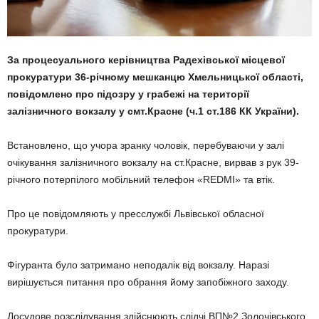
За процесуального керівництва Радехівської місцевої
прокуратури 36-річному мешканцю Хмельницької області,
повідомлено про підозру у грабежі на території
залізничного вокзалу у смт.Красне (ч.1 ст.186 КК України).
Встановлено, що учора зранку чоловік, перебуваючи у залі
очікування залізничного вокзалу на ст.Красне, вирвав з рук 39-
річного потерпілого мобільний телефон «REDMI» та втік.
Про це повідомляють у пресслужбі Львівської обласної
прокуратури.
Фігуранта було затримано неподалік від вокзалу. Наразі
вирішується питання про обрання йому запобіжного заходу.
Досудове розслідування здійснюють слідчі ВП№2 Золочівського