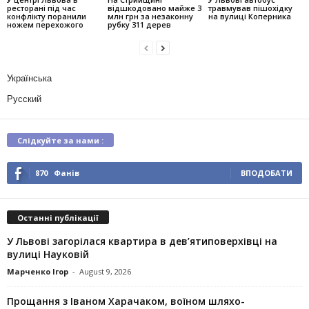
ресторані під час
відшкодовано майже 3
травмував пішохідку
конфлікту поранили
млн грн за незаконну
на вулиці Коперника
ножем перехожого
рубку 311 дерев
Українська
Русский
Слідкуйте за нами :
870
Фанів
ВПОДОБАТИ
Останні публікації
У Львові загорілася квартира в дев’ятиповерхівці на
вулиці Науковій
Марченко Ігор
-
August 9, 2026
Прощання з Іваном Харачаком, воїном шляхо-