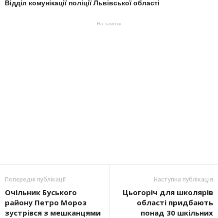
Відділ комунікації поліції Львівської області
На замітку
Попередні публікації
Наступна публікація
Очільник Буського
Цьогоріч для школярів
району Петро Мороз
області придбають
зустрівся з мешканцями
понад 30 шкільних