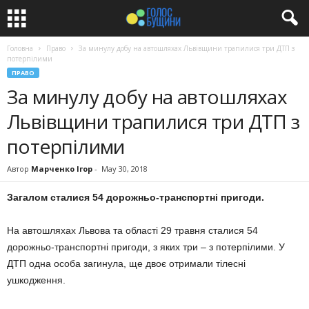
Головна
Право
За минулу добу на автошляхах Львівщини трапилися три ДТП з
потерпілими
ПРАВО
За минулу добу на автошляхах
Львівщини трапилися три ДТП з
потерпілими
Автор
Марченко Ігор
-
May 30, 2018
Загалом сталися 54 дорожньо-транспортні пригоди.
На автошляхах Львова та області 29 травня сталися 54
дорожньо-транспортні пригоди, з яких три – з потерпілими. У
ДТП одна особа загинула, ще двоє отримали тілесні
ушкодження.