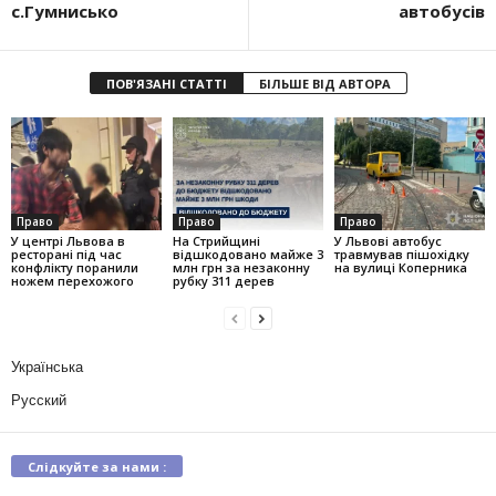
с.Гумнисько
автобусів
ПОВ'ЯЗАНІ СТАТТІ
БІЛЬШЕ ВІД АВТОРА
Право
Право
Право
У центрі Львова в
На Стрийщині
У Львові автобус
ресторані під час
відшкодовано майже 3
травмував пішохідку
конфлікту поранили
млн грн за незаконну
на вулиці Коперника
ножем перехожого
рубку 311 дерев
Українська
Русский
Слідкуйте за нами :