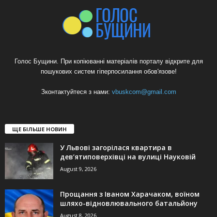
Голос Бущини. При копіюванні матеріалів порталу відкрите для
пошукових систем гіперпосилання обов'язове!
Зконтактуйтеся з нами:
vbuskcom@gmail.com
ЩЕ БІЛЬШЕ НОВИН
У Львові загорілася квартира в
дев’ятиповерхівці на вулиці Науковій
August 9, 2026
Прощання з Іваном Харачаком, воїном
шляхо-відновлювального батальйону
August 8, 2026