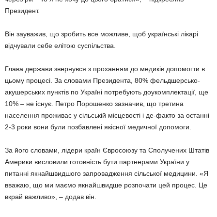
Президент.
Він зауважив, що зробить все можливе, щоб українські лікарі
відчували себе елітою суспільства.
Глава держави звернувся з проханням до медиків допомогти в
цьому процесі. За словами Президента, 80% фельдшерсько-
акушерських пунктів по Україні потребують доукомплектації, ще
10% – не існує. Петро Порошенко зазначив, що третина
населення проживає у сільській місцевості і де-факто за останні
2-3 роки вони були позбавлені якісної медичної допомоги.
За його словами, лідери країн Євросоюзу та Сполучених Штатів
Америки висловили готовність бути партнерами України у
питанні якнайшвидшого запровадження сільської медицини. «Я
вважаю, що ми маємо якнайшвидше розпочати цей процес. Це
вкрай важливо», – додав він.