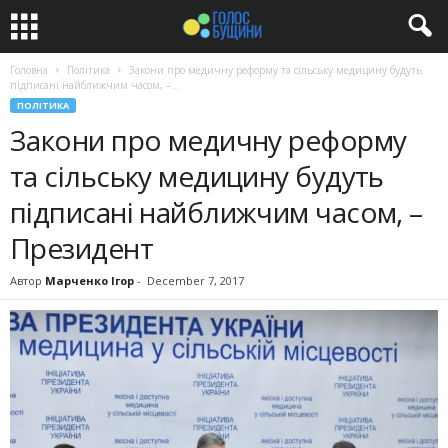
Головна
Політика
Закони про медичну реформу та сільську медицину будуть
підписані найближчим часом, –...
ПОЛІТИКА
Закони про медичну реформу
та сільську медицину будуть
підписані найближчим часом, –
Президент
Автор
Марченко Ігор
-
December 7, 2017