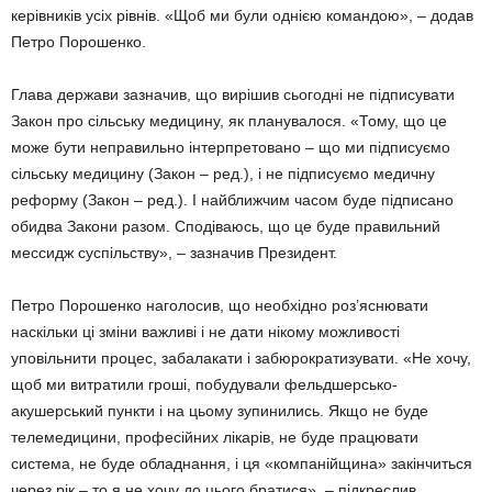
керівників усіх рівнів. «Щоб ми були однією командою», – додав
Петро Порошенко.
Глава держави зазначив, що вирішив сьогодні не підписувати
Закон про сільську медицину, як планувалося. «Тому, що це
може бути неправильно інтерпретовано – що ми підписуємо
сільську медицину (Закон – ред.), і не підписуємо медичну
реформу (Закон – ред.). І найближчим часом буде підписано
обидва Закони разом. Сподіваюсь, що це буде правильний
мессидж суспільству», – зазначив Президент.
Петро Порошенко наголосив, що необхідно роз’яснювати
наскільки ці зміни важливі і не дати нікому можливості
уповільнити процес, забалакати і забюрократизувати. «Не хочу,
щоб ми витратили гроші, побудували фельдшерсько-
акушерський пункти і на цьому зупинились. Якщо не буде
телемедицини, професійних лікарів, не буде працювати
система, не буде обладнання, і ця «компанійщина» закінчиться
через рік – то я не хочу до цього братися», – підкреслив