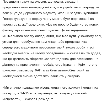
Президент також наголосив, що кошти, вкрадені
представниками попередньої влади в українського народу та
повернуті до Державного бюджету України завдяки зусиллям
Генпрокуратури, в першу чергу мають бути спрямовані на
проект сільської медицини. «Це не просто будівництво нових
фельдшерсько-акушерських пунктів. Це затвердження
мінімального обсягу обладнання, яке має бути у кожному селі,
умови для перебування там лікаря або представника
середнього медичного персоналу, який зможе зробити всі
необхідні аналізи на цьому обладнанні», – сказав він та додав,
що це дозволить зберегти «золоті години» для встановлення
діагнозу та призначення необхідного лікування. Крім того, у
кожному сільському ФАПі має бути автомобіль, який за
необхідності зможе доставити пацієнта у лікарню.
«Ми значно підвищимо рівень медичного захисту і медичних
послуг для 14-15 млн. українців, які живуть у сільській
місцевості», – сказав Президент.