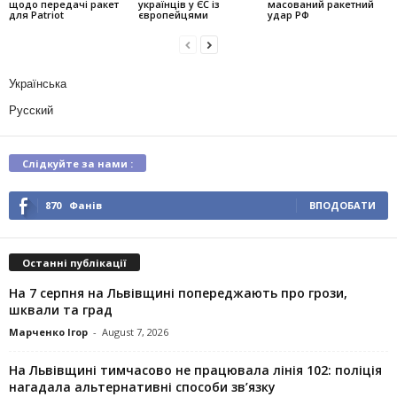
щодо передачі ракет
українців у ЄС із
масований ракетний
для Patriot
європейцями
удар РФ
Українська
Русский
Слідкуйте за нами :
870
Фанів
ВПОДОБАТИ
Останні публікації
На 7 серпня на Львівщині попереджають про грози,
шквали та град
Марченко Ігор
-
August 7, 2026
На Львівщині тимчасово не працювала лінія 102: поліція
нагадала альтернативні способи зв’язку