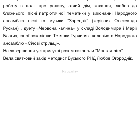
роботу в полі, про родину, отчий дім, кохання, любов до
ближнього, пісні патріотичної тематики у виконанні Народного
ансамблю пісні та музики "Зорецвіт" (керівник Олександр
Рускан) , дуету «Червона калина» у складі Володимира і Марії
Благих, юної вокалістки Тетянки Турчиняк, чоловічого Народного
ансамблю «Січові стрільці».
На завершення усі присутні разом виконали "Многая літа".
Вела святковий захід методист Буського РНД Любов Огороднік.
На замітку