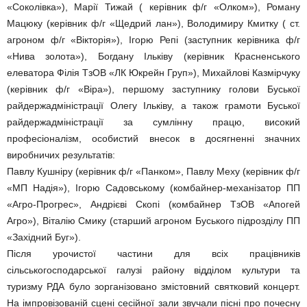
«Соколівка»), Марії Тижай ( керівник ф/г «Олком»), Роману
Мацюку (керівник ф/г «Щедрий лан»), Володимиру Кмитку ( ст.
агроном ф/г «Вікторія»), Ігорю Репі (заступник керівника ф/г
«Нива золота»), Богдану Ільківу (керівник Красненського
елеватора Філія ТзОВ «ЛК Юкрейн Груп»), Михайлові Казмірчуку
(керівник ф/г «Віра»), першому заступнику голови Буської
райдержадміністрації Олегу Ільківу, а також грамоти Буської
райдержадміністрації за сумлінну працю, високий
професіоналізм, особистий внесок в досягненні значних
виробничих результатів:
Павлу Кушніру (керівник ф/г «Панком», Павлу Меху (керівник ф/г
«МП Надія»), Ігорю Садовському (комбайнер-механізатор ПП
«Агро-Прогрес», Андрієві Скопі (комбайнер ТзОВ «Апогей
Агро»), Віталію Смику (старший агроном Буського підрозділу ПП
«Західний Буг»).
Після урочистої частини для всіх працівників
сільськогосподарської галузі району відділом культури та
туризму РДА було зорганізовано змістовний святковий концерт.
На імпровізованій сцені сесійної зали звучали пісні про почесну