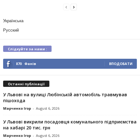
Українська
Русский
Слідкуйте за нами :
870
Фанів
ВПОДОБАТИ
Останні публікації
У Львові на вулиці Любінській автомобіль травмував
пішохода
Марченко Ігор
-
August 6, 2026
У Львові викрили посадовця комунального підприємства
на хабарі 20 тис. грн
Марченко Ігор
-
August 6, 2026