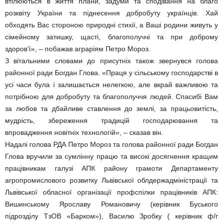
втілюються в життя плани, задуми та сподівання на благо
розквіту України та піднесення добробуту українців. Хай
обходять Вас стороною природні стихії, а Ваші родини живуть у
сімейному затишку, щасті, благополуччі та при доброму
здоров’ї», – побажав аграріям Петро Мороз.
З вітальними словами до присутніх також звернувся голова
районної ради Богдан Глова. «Праця у сільському господарстві в
усі часи була і залишається нелегкою, але вкрай важливою та
потрібною для добробуту та благополуччя людей. Спасибі Вам
за любов та дбайливе ставлення до землі, за працьовитість,
мудрість, збереження традицій господарювання та
впровадження новітніх технологій», – сказав він.
Надалі голова РДА Петро Мороз та голова районної ради Богдан
Глова вручили за сумлінну працю та високі досягнення кращим
працівникам галузі АПК району грамоти Департаменту
агропромислового розвитку Львівської облдержадміністрації та
Львівської обласної організації профспілки працівників АПК:
Вишинському Ярославу Романовичу (керівник Буського
підрозділу ТзОВ «Барком»), Василю Зробку ( керівник ф/г