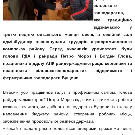
сільського
господарства,
яке традиційно
відзначаємо у
третю неділю останнього місяця осені, в сесійній залі
адмінбудинку вшановували трударів агропромислового
комплексу району. Серед учасників урочистості були
голови РДА і райради Петро Мороз і Богдан Глова,
працівники відділу АПК райдержадміністрації, керівники та
працівники сільськогосподарських підприємств і
фермерських господарств Бущини.
Вітаючи усіх працівників галузі з професійним святом, голова
райдержадміністрації Петро Мороз відзначив значимість роботи
кожного великого, чи дрібного господарства Бущини, їх вклад у
наповнення бюджету району, створення робочих місць,
забезпечення продовольчої безпеки держави.
«Нехай і надалі рясно колосяться щедрими врожаями ниви,