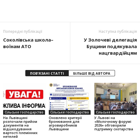
Попередні публікації
Наступна публікація
Соколівська школа–
У Золочеві делегація
воїнам АТО
Бущини подякувала
нацгвардійцям
ПОВ'ЯЗАНІ СТАТТІ
БІЛЬШЕ ВІД АВТОРА
Сільське господарство
Сільське господарство
Сільське господарство
На Львівщині
Оновлено критерії
У Львові на
розпочали прийом
бронювання для
«Молочному форумі
документів на
агровиробників
2026» обговорили
відшкодування
Львівщини
підтримку скотарства
вартості племінних
нетелей