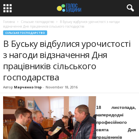
Головна
Сільське господарство
В Буську відбулися урочистості з нагоди
відзначення Дня працівників сільського господарства
СІЛЬСЬКЕ ГОСПОДАРСТВО
В Буську відбулися урочистості
з нагоди відзначення Дня
працівників сільського
господарства
Автор
Марченко Ігор
-
November 18, 2016
18 листопада,
напередодні
професійного
свята Дня
працівників