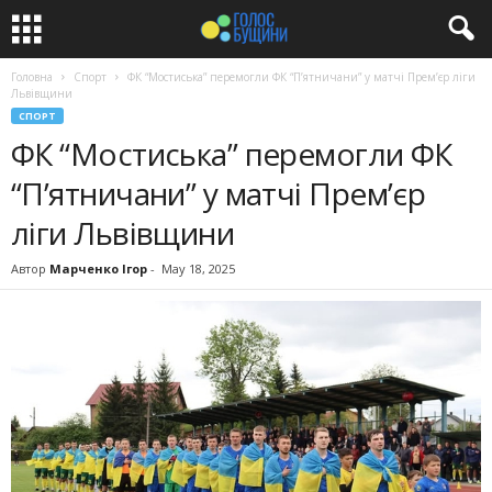
Головна
Спорт
ФК “Мостиська” перемогли ФК “П’ятничани” у матчі Прем’єр ліги
Львівщини
СПОРТ
ФК “Мостиська” перемогли ФК
“П’ятничани” у матчі Прем’єр
ліги Львівщини
Автор
Марченко Ігор
-
May 18, 2025