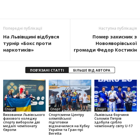
Попередні публікації
Наступна публікація
На Львівщині відбувся
Помер захисник з
турнір «Бокс проти
Новояворівської
наркотиків»
громади Федор Костикін
ПОВ'ЯЗАНІ СТАТТІ
БІЛЬШЕ ВІД АВТОРА
Спорт
Спорт
Спорт
Вихованки Львівського
Спортсмени Центру
Львівська борчиня
фахового коледжу
олімпійської
Соломія Петрів
спорту вибороли дві
підготовки
здобула срібло
медалі чемпіонату
відзначилися на Кубку
чемпіонату світу U-17
Європи
України та Гран-прі
Beretta