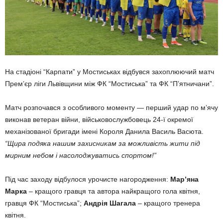
На стадіоні “Карпати” у Мостиськах відбувся захоплюючий матч
Прем’єр ліги Львівщини між ФК “Мостиська” та ФК “П’ятничани”.
Матч розпочався з особливого моменту — перший удар по м’ячу
виконав ветеран війни, військовослужбовець 24-ї окремої
механізованої бригади імені Короля Данила Василь Васюта.
“Щира подяка нашим захисникам за можливість жити під
мирним небом і насолоджуватись спортом!”
Під час заходу відбулося урочисте нагородження:
Мар’яна
Марка
– кращого гравця та автора найкращого гола квітня,
гравця ФК “Мостиська”;
Андрія Шагала
– кращого тренера
квітня.