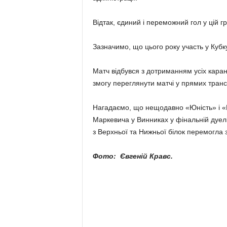
Відтак, єдиний і переможний гол у цій г
Зазначимо, що цього року участь у Кубк
Матч відбувся з дотриманням усіх каран
змогу переглянути матчі у прямих транс
Нагадаємо, що нещодавно «Юність» і «М
Маркевича у Винниках у фінальній дуелі
з Верхньої та Нижньої білок перемогла 
Фото: Євгеній Кравс.