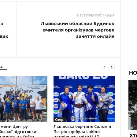
Наступна публікація
 з
Львівський обласний Будинок
вчителя організував чергове
вах
заняття онлайн
РА
Спорт
смени Центру
Львівська борчиня Соломія
йської підготовки
Петрів здобула срібло
чилися на Кубку
чемпіонату світу U-17