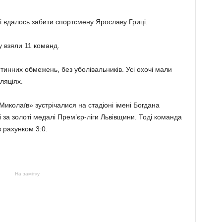
рі вдалось забити спортсмену Ярославу Гриці.
у взяли 11 команд.
тинних обмежень, без уболівальників. Усі охочі мали
ляціях.
иколаїв» зустрічалися на стадіоні імені Богдана
 за золоті медалі Прем’єр-ліги Львівщини. Тоді команда
з рахунком 3:0.
На замітку