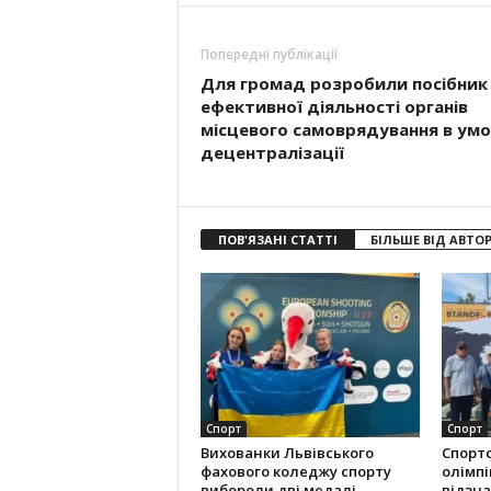
Попередні публікації
Для громад розробили посібник
ефективної діяльності органів
місцевого самоврядування в умо
децентралізації
ПОВ'ЯЗАНІ СТАТТІ
БІЛЬШЕ ВІД АВТО
Спорт
Спорт
Вихованки Львівського
Спорт
фахового коледжу спорту
олімпі
вибороли дві медалі
відзна