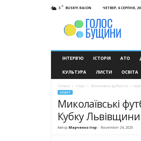
C
BUSKYI RAION
ЧЕТВЕР, 6 СЕРПНЯ, 20
3
Голос
Бущини
ІНТЕРВ’Ю
ІСТОРІЯ
АТО
КУЛЬТУРА
ЛИСТИ
ОСВІТА
Головна
Спорт
Миколаївські футболісти — пер
СПОРТ
Миколаївські фу
Кубку Львівщини
Автор
Марченко Ігор
-
November 24, 2020