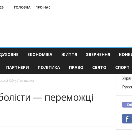
26
ГОЛОВНА
ПРО НАС
ДУХОВНЕ
ЕКОНОМІКА
ЖИТТЯ
ЗВЕРНЕННЯ
КОНК
ПАРТНЕРИ
ПОЛІТИКА
ПРАВО
СВЯТО
СПОРТ
Украї
еможці Кубку Львівщини
Русс
тболісти — переможці
Сл