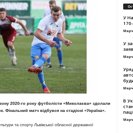
Ос
У На
170-
Марч
У за
заяв
Марч
Уря
авт
буд
Марч
В Ук
езону 2020-го року футболісти «Миколаєва» здолали
стан
к. Фінальний матч відбувся на стадіоні «Україна».
паці
Марч
льтури та спорту Львівської обласної державної