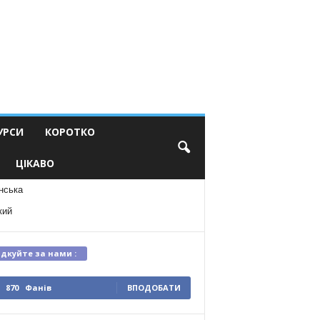
УРСИ
КОРОТКО
ЦІКАВО
нська
кий
ідкуйте за нами :
870
Фанів
ВПОДОБАТИ