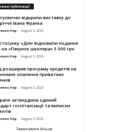
танні публікації
гуєвичах відкрили виставку до
річчя Івана Франка
енко Ігор
-
August 5, 2026
стосунку «Дія» відновили подання
 на «Пакунок школяра» 5 000 грн
енко Ігор
-
August 5, 2026
д розширив програму кредитів на
ономне опалення приватних
инків
енко Ігор
-
August 5, 2026
раїні затвердили єдиний
дарт госпіталізації та виписки
єнтів
енко Ігор
-
August 5, 2026
Завантажити більше