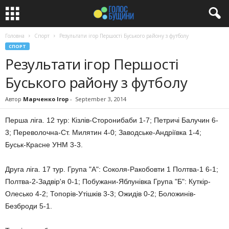
Головна
Спорт
Результати ігор Першості Буського району з футболу
СПОРТ
Результати ігор Першості
Буського району з футболу
Автор
Марченко Ігор
-
September 3, 2014
Перша ліга. 12 тур: Кізлів-Сторонибаби 1-7; Петричі Балучин 6-
3; Переволочна-Ст. Милятин 4-0; Заводське-Андріївка 1-4;
Буськ-Красне УНМ 3-3.
Друга ліга. 17 тур. Група "А": Соколя-Ракобовти 1 Полтва-1 6-1;
Полтва-2-Задвір'я 0-1; Побужани-Яблунівка Група "Б": Куткір-
Олесько 4-2; Топорів-Утішків 3-3; Ожидів 0-2; Боложинів-
Безброди 5-1.