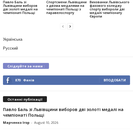
Павло Баль зі
Спортсмени Львівщини
Вихованки Львівського
Львівщини виборов
з двома медалями на
фахового коледжу
дві золоті медалі на
чемпіонаті Польщі з
спорту вибороли дві
чемпіонаті Польщі
паравелоспорту
медалі чемпіонату
Європи
Українська
Русский
Слідкуйте за нами :
870
Фанів
ВПОДОБАТИ
Останні публікації
Павло Баль зі Львівщини виборов дві золоті медалі на
чемпіонаті Польщі
Марченко Ігор
-
August 10, 2026