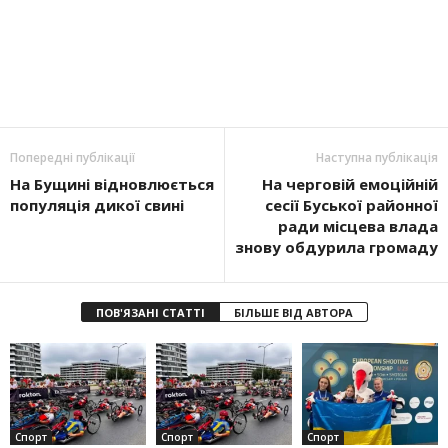
Попередні публікації
Наступна публікація
На Бущині відновлюється
На черговій емоційній
популяція дикої свині
сесії Буської районної
ради місцева влада
знову обдурила громаду
ПОВ'ЯЗАНІ СТАТТІ
БІЛЬШЕ ВІД АВТОРА
Спорт
Спорт
Спорт