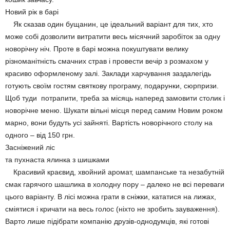
Новий рік в барі
Як сказав один бущанин, це ідеальний варіант для тих, хто
може собі дозволити витратити весь місячний заробіток за одну
новорічну ніч. Проте в барі можна покуштувати велику
різноманітність смачних страв і провести вечір з розмахом у
красиво оформленому залі. Заклади харчування заздалегідь
готують своїм гостям святкову програму, подарунки, сюрпризи.
Щоб туди потрапити, треба за місяць наперед замовити столик і
новорічне меню. Шукати вільні місця перед самим Новим роком
марно, вони будуть усі зайняті. Вартість новорічного столу на
одного – від 150 грн.
Засніжений ліс
та пухнаста ялинка з шишками
Красивий краєвид, хвойний аромат, шампанське та незабутній
смак гарячого шашлика в холодну пору – далеко не всі переваги
цього варіанту. В лісі можна грати в сніжки, кататися на лижах,
сміятися і кричати на весь голос (ніхто не зробить зауваження).
Варто лише підібрати компанію друзів-однодумців, які готові