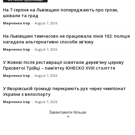
На 7 серпня на Львівщині попереджають про грози,
шквали та град
Марченко Ігор
-
August 7, 2026
На Львівщині тимчасово не працювала лінія 102: поліція
нагадала альтернативні способи зв’язку
Марченко Ігор
-
August 7, 2026
У Жовкві після реставрації освятили дерев’яну церкву
Пресвятої Трійці – пам’ятку ЮНЕСКО XVIII століття
Марченко Ігор
-
August 7, 2026
У Яворівській громаді перекриють рух через чемпіонат
України з велоспорту
Марченко Ігор
-
August 7, 2026
Завантажити більше