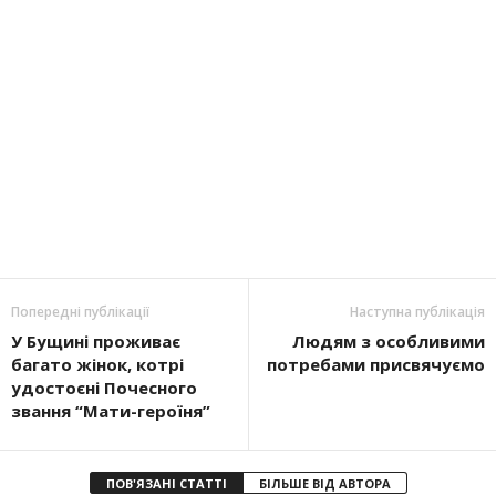
Попередні публікації
Наступна публікація
У Бущині проживає
Людям з особливими
багато жінок, котрі
потребами присвячуємо
удостоєні Почесного
звання “Мати-героїня”
ПОВ'ЯЗАНІ СТАТТІ
БІЛЬШЕ ВІД АВТОРА