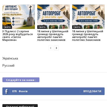
Свято
Свято
Свято
У Підлиссі 2 серпня
18 липня у Шептицькій
18 липня у Шептицькій
2026 року відбудеться
громаді проведуть
громаді проведуть
свято «Світло
автопробіг пам’яті
автопробіг пам’яті
Маркіяна»
полеглих захисників
полеглих Захисників
Українська
Русский
Слідкуйте за нами :
870
Фанів
ВПОДОБАТИ
Останні публікації