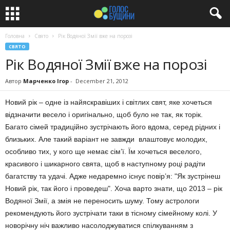
Головна
Свято
Рік Водяної Змії вже на порозі
СВЯТО
Рік Водяної Змії вже на порозі
Автор
Марченко Ігор
-
December 21, 2012
Новий рік – одне із найяскравіших і світлих свят, яке хочеться
відзначити весело і оригінально, щоб було не так, як торік.
Багато сімей традиційно зустрічають його вдома, серед рідних і
близьких. Але такий варіант не завжди влаштовує молодих,
особливо тих, у кого ще немає сім’ї. Їм хочеться веселого,
красивого і шикарного свята, щоб в наступному році радіти
багатству та удачі. Адже недаремно існує повір’я: "Як зустрінеш
Новий рік, так його і проведеш". Хоча варто знати, що 2013 – рік
Водяної Змії, а змія не переносить шуму. Тому астрологи
рекомендують його зустрічати таки в тісному сімейному колі. У
новорічну ніч важливо насолоджуватися спілкуванням з