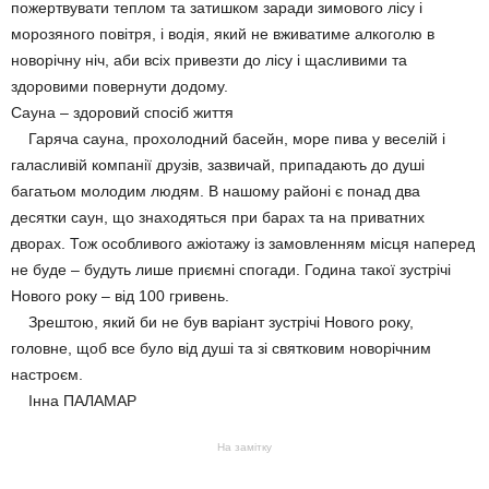
пожертвувати теплом та затишком заради зимового лісу і
морозяного повітря, і водія, який не вживатиме алкоголю в
новорічну ніч, аби всіх привезти до лісу і щасливими та
здоровими повернути додому.
Сауна – здоровий спосіб життя
Гаряча сауна, прохолодний басейн, море пива у веселій і
галасливій компанії друзів, зазвичай, припадають до душі
багатьом молодим людям. В нашому районі є понад два
десятки саун, що знаходяться при барах та на приватних
дворах. Тож особливого ажіотажу із замовленням місця наперед
не буде – будуть лише приємні спогади. Година такої зустрічі
Нового року – від 100 гривень.
Зрештою, який би не був варіант зустрічі Нового року,
головне, щоб все було від душі та зі святковим новорічним
настроєм.
Інна ПАЛАМАР
На замітку