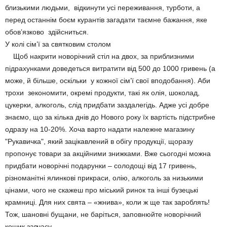
близькими людьми, відкинути усі переживання, турботи, а
перед останнім боєм курантів загадати таємне бажання, яке
обов’язково здійсниться.
У колі сім’ї за святковим столом
Щоб накрити новорічний стіл на двох, за приблизними
підрахунками доведеться витратити від 500 до 1000 гривень (а
може, й більше, оскільки у кожної сім’ї свої вподобання). Аби
трохи зекономити, окремі продукти, такі як олія, шоколад,
цукерки, алкоголь, слід придбати заздалегідь. Адже усі добре
знаємо, що за кілька днів до Нового року їх вартість підстрибне
одразу на 10-20%. Хоча варто надати належне магазину
"Рукавичка", який зацікавлений в обігу продукції, щоразу
пропонує товари за акційними знижками. Вже сьогодні можна
придбати новорічні подарунки – солодощі від 17 гривень,
різноманітні ялинкові прикраси, олію, алкоголь за низькими
цінами, чого не скажеш про міський ринок та інші бузецькі
крамниці. Для них свята – «жнива», коли ж ще так зароблять!
Тож, шановні бущани, не баріться, заповнюйте новорічний
кошик завчасу.