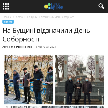
Головна
Свято
На Бущині відзначили День Соборності
СВЯТО
На Бущині відзначили День
Соборності
Автор
Марченко Ігор
-
January 23, 2021