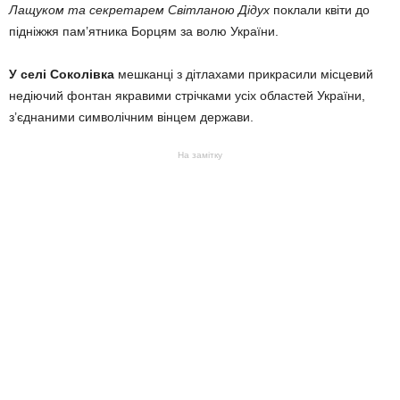
Лащуком та секретарем Світланою Дідух
поклали квіти до
підніжжя пам’ятника Борцям за волю України.
У селі Соколівка
мешканці з дітлахами прикрасили місцевий
недіючий фонтан якравими стрічками усіх областей України,
з’єднаними символічним вінцем держави.
На замітку