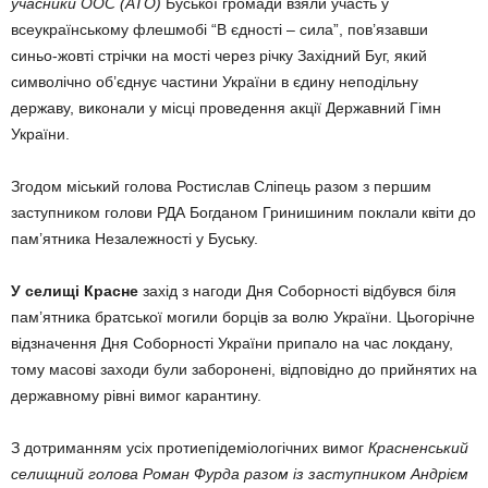
учасники ООС (АТО)
Буської громади взяли участь у
всеукраїнському флешмобі “В єдності – сила”, пов’язавши
синьо-жовті стрічки на мості через річку Західний Буг, який
символічно об’єднує частини України в єдину неподільну
державу, виконали у місці проведення акції Державний Гімн
України.
Згодом міський голова Ростислав Сліпець разом з першим
заступником голови РДА Богданом Гринишиним поклали квіти до
пам’ятника Незалежності у Буську.
У селищі Красне
захід з нагоди Дня Соборності відбувся біля
пам’ятника братської могили борців за волю України. Цьогорічне
відзначення Дня Соборності України припало на час локдану,
тому масові заходи були заборонені, відповідно до прийнятих на
державному рівні вимог карантину.
З дотриманням усіх протиепідеміологічних вимог
Красненський
селищний голова Роман Фурда разом із заступником Андрієм