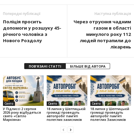
Попередні публікації
Наступна публікація
Поліція просить
Через отруєння чадним
допомоги у розшуку 45-
газом в області
річного чоловіка з
минулого року 112
Нового Роздолу
людей потрапили до
лікарень
ПОВ'ЯЗАНІ СТАТТІ
БІЛЬШЕ ВІД АВТОРА
Свято
Свято
Свято
У Підлиссі 2 серпня
18 липня у Шептицькій
18 липня у Шептицькій
2026 року відбудеться
громаді проведуть
громаді проведуть
свято «Світло
автопробіг пам’яті
автопробіг пам’яті
Маркіяна»
полеглих захисників
полеглих Захисників