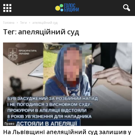
Головна
Теги
апеляційний суд
Тег: апеляційний суд
Право
На Львівщині апеляційний суд залишив у