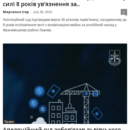
силі 8 років ув’язнення за...
Марченко Ігор
-
July 28, 2026
0
Апеляційний суд підтвердив вирок 36-річному львів’янину, засудженому до
8 років позбавлення волі з конфіскацією майна за розбійний напад у
Франківському районі Львова.
Право
Апеляційний суд зобов’язав львівського