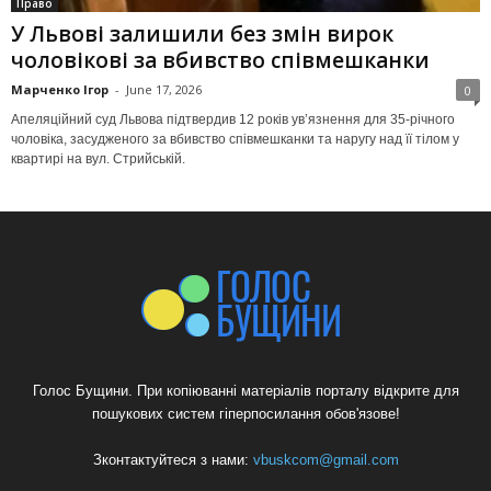
Право
У Львові залишили без змін вирок
чоловікові за вбивство співмешканки
Марченко Ігор
-
June 17, 2026
0
Апеляційний суд Львова підтвердив 12 років ув’язнення для 35-річного
чоловіка, засудженого за вбивство співмешканки та наругу над її тілом у
квартирі на вул. Стрийській.
Голос Бущини. При копіюванні матеріалів порталу відкрите для
пошукових систем гіперпосилання обов'язове!
Зконтактуйтеся з нами:
vbuskcom@gmail.com