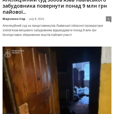
забудовника повернути понад 9 млн грн
пайової...
Марченко Ігор
-
July 8, 2026
0
Апеляційний суд за представництва Львівської обласної прокуратури
зобов’язав місцевого забудовника відшкодувати понад 9 млн грн
безпідставно збережених коштів пайової участі.