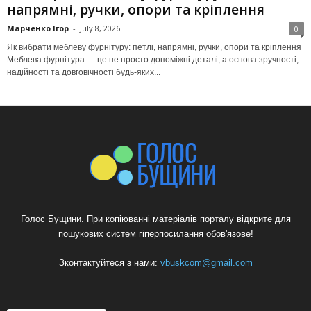
напрямні, ручки, опори та кріплення
Марченко Ігор
-
July 8, 2026
0
Як вибрати меблеву фурнітуру: петлі, напрямні, ручки, опори та кріплення
Меблева фурнітура — це не просто допоміжні деталі, а основа зручності,
надійності та довговічності будь-яких...
Голос Бущини. При копіюванні матеріалів порталу відкрите для
пошукових систем гіперпосилання обов'язове!
Зконтактуйтеся з нами:
vbuskcom@gmail.com