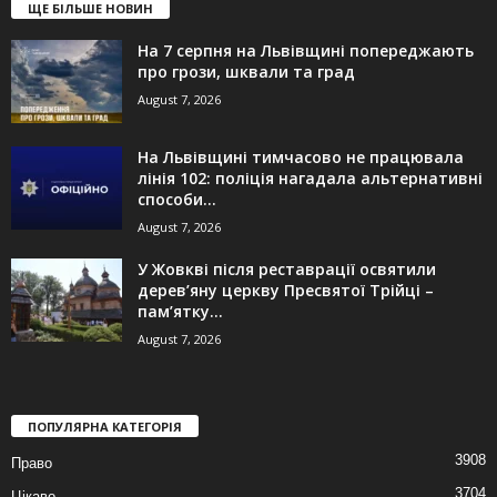
ЩЕ БІЛЬШЕ НОВИН
На 7 серпня на Львівщині попереджають
про грози, шквали та град
August 7, 2026
На Львівщині тимчасово не працювала
лінія 102: поліція нагадала альтернативні
способи...
August 7, 2026
У Жовкві після реставрації освятили
дерев’яну церкву Пресвятої Трійці –
пам’ятку...
August 7, 2026
ПОПУЛЯРНА КАТЕГОРІЯ
3908
Право
3704
Цікаво