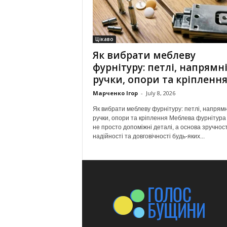
Цікаво
Як вибрати меблеву
фурнітуру: петлі, напрямні
ручки, опори та кріпленн
Марченко Ігор
-
July 8, 2026
Як вибрати меблеву фурнітуру: петлі, напрямн
ручки, опори та кріплення Меблева фурнітура
не просто допоміжні деталі, а основа зручност
надійності та довговічності будь-яких...