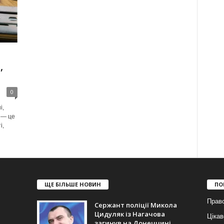
,
я
0
і,
 — це
і,
ЩЕ БІЛЬШЕ НОВИН
ПО
Прав
Сержант поліції Микола
Цидуляк із Нагачова
Цікав
загинув на Донеччині