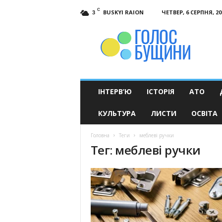
C
BUSKYI RAION
ЧЕТВЕР, 6 СЕРПНЯ, 20
3
Голос
Бущини
ІНТЕРВ’Ю
ІСТОРІЯ
АТО
КУЛЬТУРА
ЛИСТИ
ОСВІТА
Головна
Теги
меблеві ручки
Тег: меблеві ручки