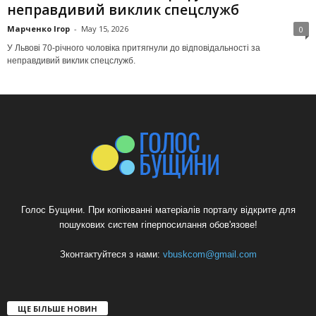
неправдивий виклик спецслужб
Марченко Ігор
-
May 15, 2026
0
У Львові 70-річного чоловіка притягнули до відповідальності за
неправдивий виклик спецслужб.
Голос Бущини. При копіюванні матеріалів порталу відкрите для
пошукових систем гіперпосилання обов'язове!
Зконтактуйтеся з нами:
vbuskcom@gmail.com
ЩЕ БІЛЬШЕ НОВИН