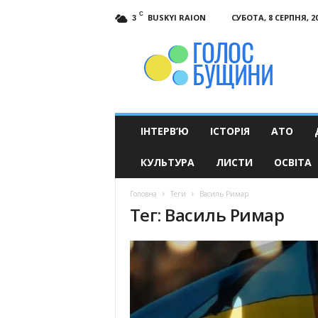
C
BUSKYI RAION
СУБОТА, 8 СЕРПНЯ, 2
3
Голос
Бущини
ІНТЕРВ’Ю
ІСТОРІЯ
АТО
КУЛЬТУРА
ЛИСТИ
ОСВІТА
Головна
Теги
Василь Римар
Тег: Василь Римар