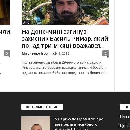
АТО
сили
На Донеччині загинув
захисник Василь Римар, який
понад три місяці вважався...
0
Марченко Ігор
-
July 8, 2026
0
а
Підтверджено загибель 29-річного воїна Василя
Римара, який з березня вважався зниклим безвісти
у
під час виконання бойового завдання на Донеччині.
ЩЕ БІЛЬШЕ НОВИН
ПО
Прав
У Стрию повідомили про
загибель військового
Цікав
Аркадія Шафієва