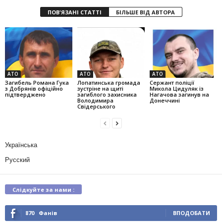
ПОВ'ЯЗАНІ СТАТТІ
БІЛЬШЕ ВІД АВТОРА
АТО
АТО
АТО
Загибель Романа Гука
Лопатинська громада
Сержант поліції
з Добрянів офіційно
зустріне на щиті
Микола Цидуляк із
підтверджено
загиблого захисника
Нагачова загинув на
Володимира
Донеччині
Свідерського
Українська
Русский
Слідкуйте за нами :
870
Фанів
ВПОДОБАТИ