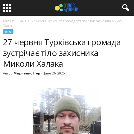
Головна
АТО
27 червня Турківська громада зустрічає тіло захисника Миколи
Халака
АТО
27 червня Турківська громада
зустрічає тіло захисника
Миколи Халака
Автор
Марченко Ігор
-
June 26, 2025