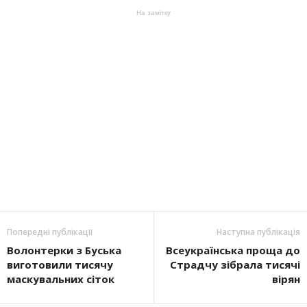
На замітку
Попередні публікації
Наступна публікація
Волонтерки з Буська
Всеукраїнська проща до
виготовили тисячу
Страдчу зібрала тисячі
маскувальних сіток
вірян