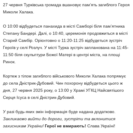
27 червня Турківська громада вшановує пам’ять загиблого Героя
Миколи Халака.
О 10:00 відбудеться панахида в місті Самборі біля пам’ятника
Степану Бандері. Далі, о 10:40, церемонія продовжиться в місті
Старий Самбір. Орієнтовно о 11:20-11:25 відбудеться зустріч
Героїв у селі Розлуч. У місті Турка зустріч запланована на 11:45-
11:50 біля скульптури Божої Матері в центрі міста, на площі
Ринок.
Кортеж з тілом загиблого військового Миколи Халака попрямує
до села Дністрик-Дубовий. Чин похорону відбудеться цього ж
дня, 27 червня 2025 року, о 13:00 у Храмі УГКЦ Найсвятішого
Серця Ісуса в селі Дністрик-Дубовий.
У разі будь-яких змін інформація буде надана додатково.
Закликаємо вийти до дороги, зустріти та вклонитися
захисникам України!
Герої не вмирають!
Слава Україні!