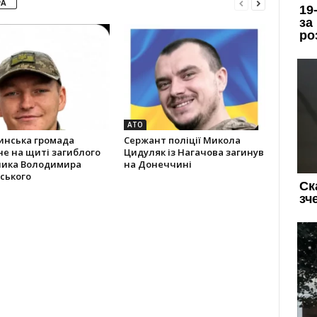
РА
АТО
инська громада
Сержант поліції Микола
не на щиті загиблого
Цидуляк із Нагачова загинув
ника Володимира
на Донеччині
ського