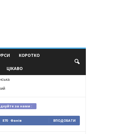
УРСИ
КОРОТКО
ЦІКАВО
нська
кий
ідкуйте за нами :
870
Фанів
ВПОДОБАТИ