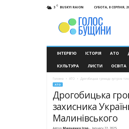
C
BUSKYI RAION
СУБОТА, 8 СЕРПНЯ, 2
3
Голос
Бущини
ІНТЕРВ’Ю
ІСТОРІЯ
АТО
КУЛЬТУРА
ЛИСТИ
ОСВІТА
Головна
АТО
Дрогобицька громада зустріла тіл
АТО
Дрогобицька гром
захисника Украї
Малинівського
Автор
Марченко Ігор
-
January 22, 2025