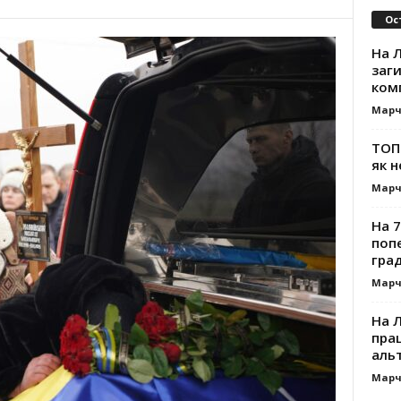
Ос
На Л
заг
ком
Марч
ТОП-
як н
Марч
На 7
поп
гра
Марч
На 
прац
альт
Марч