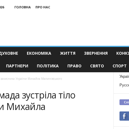
026
ГОЛОВНА
ПРО НАС
ДУХОВНЕ
ЕКОНОМІКА
ЖИТТЯ
ЗВЕРНЕННЯ
КОНК
ПАРТНЕРИ
ПОЛІТИКА
ПРАВО
СВЯТО
СПОРТ
Украї
о захисника України Михайла Малинівського
Русс
ада зустріла тіло
Сл
ни Михайла