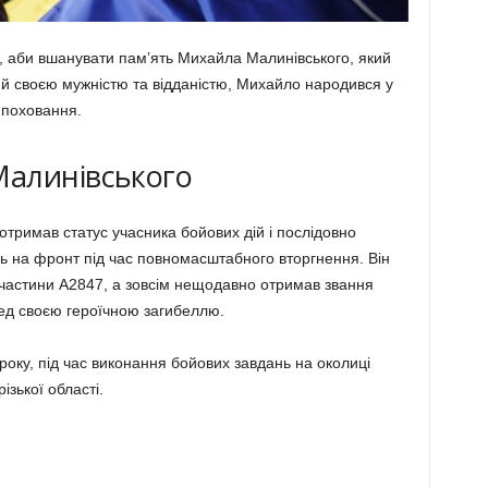
, аби вшанувати пам’ять Михайла Малинівського, який
ий своєю мужністю та відданістю, Михайло народився у
 поховання.
алинівського
отримав статус учасника бойових дій і послідовно
ь на фронт під час повномасштабного вторгнення. Він
ї частини А2847, а зовсім нещодавно отримав звання
ед своєю героїчною загибеллю.
року, під час виконання бойових завдань на околиці
зької області.