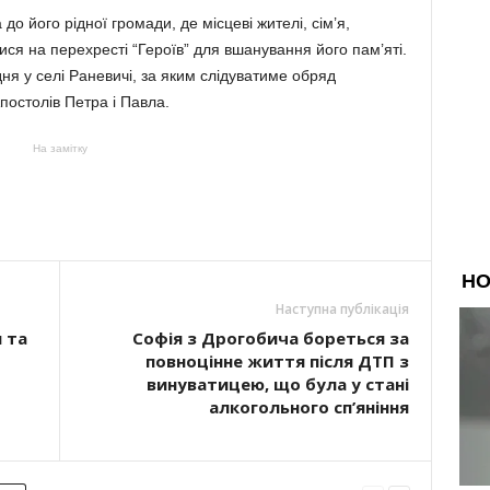
о його рідної громади, де місцеві жителі, сім’я,
ися на перехресті “Героїв” для вшанування його пам’яті.
ня у селі Раневичі, за яким слідуватиме обряд
постолів Петра і Павла.
На замітку
Наступна публікація
 та
Софія з Дрогобича бореться за
повноцінне життя після ДТП з
винуватицею, що була у стані
алкогольного сп’яніння