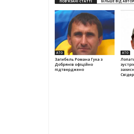
ПОВ'ЯЗАНІ СТАТТІ
БІЛЬШЕ ВІД АВТО
АТО
АТО
Загибель Романа Гука з
Лопат
Добрянів офіційно
зустрі
підтверджено
захис
Свідер