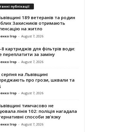
танні публікації
ьвівщині 189 ветеранів та родин
иблих Захисників отримають
пенсацію на житло
енко Ігор
-
August 7, 2026
8 картриджів для фільтрів води:
е переплатити за заміну
енко Ігор
-
August 7, 2026
 серпня на Львівщині
ереджають про грози, шквали та
д
енко Ігор
-
August 7, 2026
Львівщині тимчасово не
ювала лінія 102: поліція нагадала
ернативні способи зв’язку
енко Ігор
-
August 7, 2026