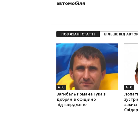
автомобіля
ПОВ'ЯЗАНІ СТАТТІ
БІЛЬШЕ ВІД АВТО
АТО
АТО
Загибель Романа Гука з
Лопат
Добрянів офіційно
зустрі
підтверджено
захис
Свідер