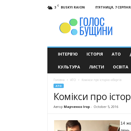
C
BUSKYI RAION
П’ЯТНИЦЯ, 7 СЕРПНЯ,
3
Голос
Бущини
ІНТЕРВ’Ю
ІСТОРІЯ
АТО
КУЛЬТУРА
ЛИСТИ
ОСВІТА
Головна
АТО
Комікси про історію кіборгів
АТО
Комікси про істор
Автор
Марченко Ігор
-
October 5, 2016
14 жо
день,