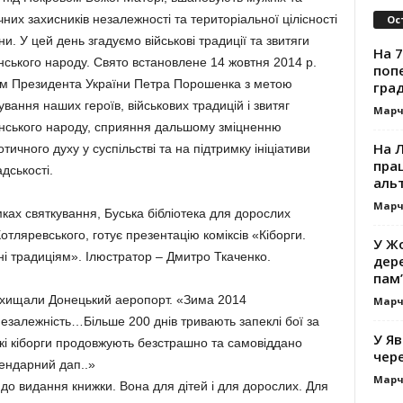
чних захисників незалежності та територіальної цілісності
Ос
ни. У цей день згадуємо військові традиції та звитяги
На 7
нського народу. Свято встановлене 14 жовтня 2014 р.
поп
ом Президента України Петра Порошенка з метою
гра
вання наших героїв, військових традицій і звитяг
Марч
нського народу, сприяння дальшому зміцненню
На 
отичного духу у суспільстві та на підтримку ініціативи
прац
дськості.
альт
Марч
ках святкування, Буська бібліотека для дорослих
.Котляревського, готує презентацію коміксів «Кіборги.
У Жо
рні традиціям». Ілюстратор – Дмитро Ткаченко.
дере
пам’
і захищали Донецький аеропорт. «Зима 2014
Марч
незалежність…Більше 200 днів тривають запеклі бої за
У Яв
і кіборги продовжують безстрашно та самовіддано
чере
ендарний дап..»
Марч
о видання книжки. Вона для дітей і для дорослих. Для