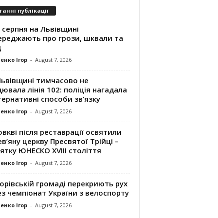
танні публікації
 серпня на Львівщині
ереджають про грози, шквали та
д
енко Ігор
-
August 7, 2026
Львівщині тимчасово не
ювала лінія 102: поліція нагадала
ернативні способи зв’язку
енко Ігор
-
August 7, 2026
вкві після реставрації освятили
в’яну церкву Пресвятої Трійці –
ятку ЮНЕСКО XVIII століття
енко Ігор
-
August 7, 2026
орівській громаді перекриють рух
з чемпіонат України з велоспорту
енко Ігор
-
August 7, 2026