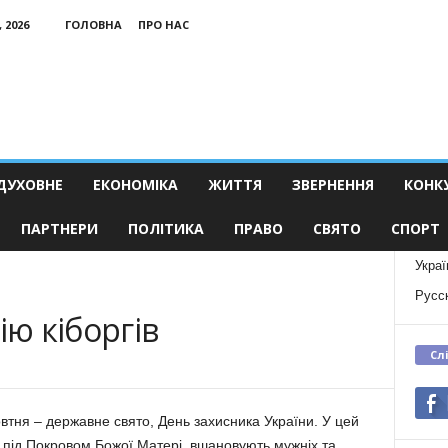
 2026
ГОЛОВНА
ПРО НАС
ДУХОВНЕ
ЕКОНОМІКА
ЖИТТЯ
ЗВЕРНЕННЯ
КОНК
ПАРТНЕРИ
ПОЛІТИКА
ПРАВО
СВЯТО
СПОРТ
Украї
Русс
ію кіборгів
Сл
втня – державне свято, День захисника України. У цей
 під Покровом Божої Матері, вшановують мужніх та