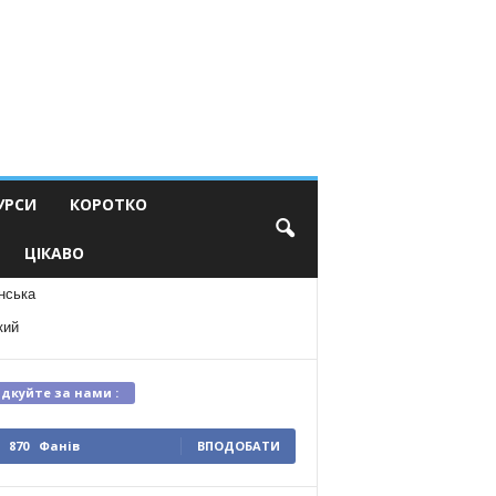
УРСИ
КОРОТКО
ЦІКАВО
нська
кий
ідкуйте за нами :
870
Фанів
ВПОДОБАТИ