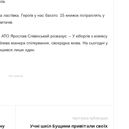
оїв.
а ластівка. Героїв у нас багато. 15 книжок потраплять у
читачів.
АТО Ярослав Слівінський розказує: – У кіборгів з коміксу
лива манера спілкування, своєрідна мова. На сьогодні у
лишився лише один.
На замітку
Наступна публікація
ну
Учні шкіл Бущини привітали своїх