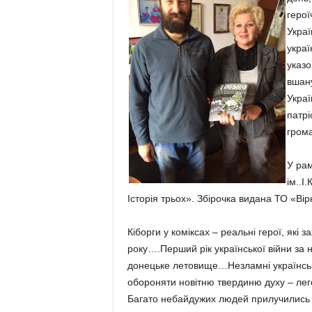
герої
Украї
украї
указ
вшану
Украї
патрі
грома
У рам
ім..І
Історія трьох». Збірочка видана ТО «Ві
Кіборги у коміксах – реальні герої, як
року….Перший рік української війни за 
донецьке летовище…Незламні українськ
обороняти новітню твердиню духу – лег
Багато небайдужих людей прилучились д