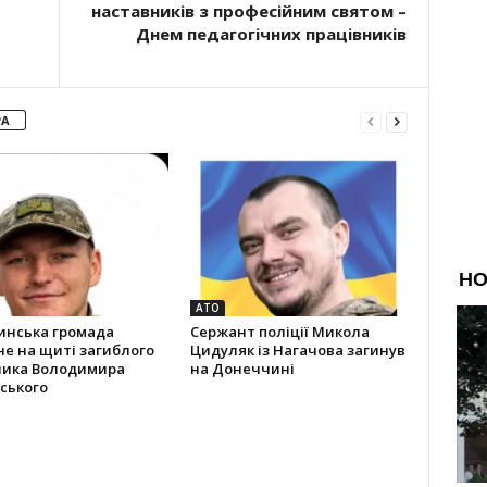
наставників з професійним святом –
Днем педагогічних працівників
РА
АТО
инська громада
Сержант поліції Микола
не на щиті загиблого
Цидуляк із Нагачова загинув
ника Володимира
на Донеччині
ського