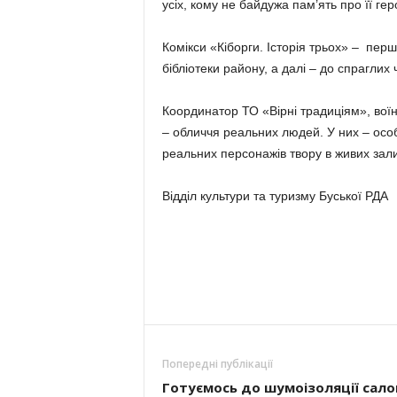
усіх, кому не байдужа пам’ять про її гер
Комікси «Кіборги. Історія трьох» – перш
бібліотеки району, а далі – до спраглих 
Координатор ТО «Вірні традиціям», воїн 
– обличчя реальних людей. У них – особ
реальних персонажів твору в живих за
Відділ культури та туризму Буської РДА
Попередні публікації
Готуємось до шумоізоляції сало