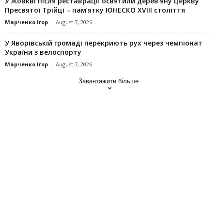
У Жовкві після реставрації освятили дерев’яну церкву
Пресвятої Трійці – пам’ятку ЮНЕСКО XVIII століття
Марченко Ігор
-
August 7, 2026
У Яворівській громаді перекриють рух через чемпіонат
України з велоспорту
Марченко Ігор
-
August 7, 2026
Завантажити більше