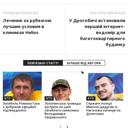
Попередні публікації
Наступна публікація
Лечение за рубежом:
У Дрогобичі встановили
лучшие условия в
перший інтернет-
клиниках Helios
водомір для
багатоквартирного
будинку
ПОВ'ЯЗАНІ СТАТТІ
БІЛЬШЕ ВІД АВТОРА
АТО
АТО
АТО
Загибель Романа Гука
Лопатинська громада
Сержант поліції
з Добрянів офіційно
зустріне на щиті
Микола Цидуляк із
підтверджено
загиблого захисника
Нагачова загинув на
Володимира
Донеччині
Свідерського