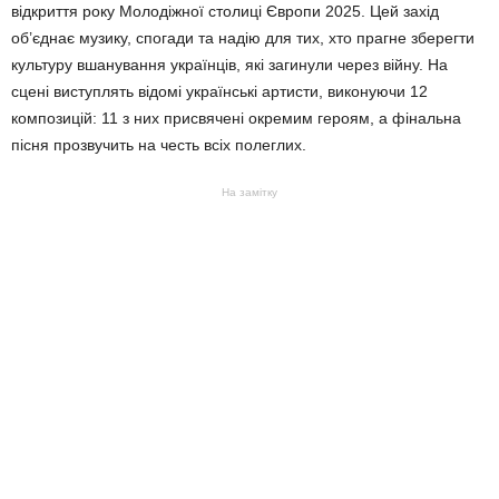
відкриття року Молодіжної столиці Європи 2025. Цей захід
об’єднає музику, спогади та надію для тих, хто прагне зберегти
культуру вшанування українців, які загинули через війну. На
сцені виступлять відомі українські артисти, виконуючи 12
композицій: 11 з них присвячені окремим героям, а фінальна
пісня прозвучить на честь всіх полеглих.
На замітку