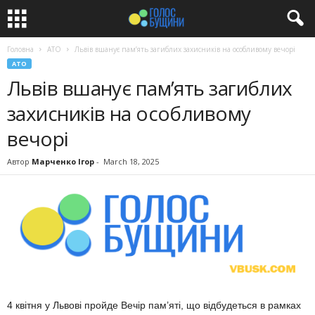
Головна
АТО
Львів вшанує пам’ять загиблих захисників на особливому вечорі
АТО
Львів вшанує пам’ять загиблих
захисників на особливому
вечорі
Автор
Марченко Ігор
-
March 18, 2025
4 квітня у Львові пройде Вечір пам’яті, що відбудеться в рамках