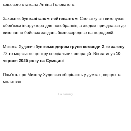
кошового отамана Антіна Головатого.
Захисник був
капітаном-лейтенантом
. Спочатку він виконував
обов’язки інструктора для новобранців, а згодом приєднався до
виконання бойових завдань безпосередньо на передовій.
Микола Худевич був
командиром групи команди 2-го загону
73-го морського центру спеціальних операцій. Він загинув
10
червня 2025 року на Сумщині
.
Пам’ять про Миколу Худевича зберігають у думках, серцях та
молитвах.
На замітку