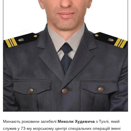
Минають роковини загибелі
Миколи Худевича
з Тухлі, який
служив у 73-му морському центрі спеціальних операцій імені