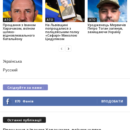
АТО
АТО
АТО
Прощання з Іваном
На Львівщині
Уродженець Мервичів
Харачаком, воїном
попрощалися з
Петро Тоган загинув,
шляхо-
поліцейським полку
захищаючи Україну
відновлювального
«Сафарі» Миколою
батальйону
Цидуляком
Українська
Русский
Слідкуйте за нами :
870
Фанів
ВПОДОБАТИ
Останні публікації
Прощання з Іваном Харачаком, воїном шляхо-