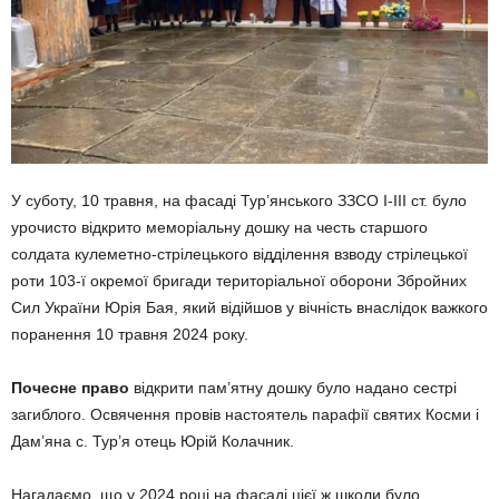
У суботу, 10 травня, на фасаді Тур’янського ЗЗСО І-ІІІ ст. було
урочисто відкрито меморіальну дошку на честь старшого
солдата кулеметно-стрілецького відділення взводу стрілецької
роти 103-ї окремої бригади територіальної оборони Збройних
Сил України Юрія Бая, який відійшов у вічність внаслідок важкого
поранення 10 травня 2024 року.
Почесне право
відкрити пам’ятну дошку було надано сестрі
загиблого. Освячення провів настоятель парафії святих Косми і
Дам’яна с. Тур’я отець Юрій Колачник.
Нагадаємо, що у 2024 році на фасаді цієї ж школи було