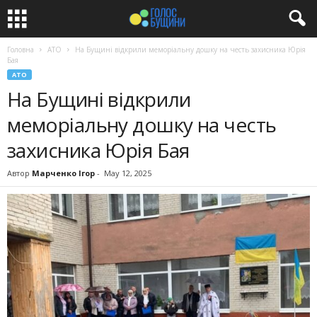
Головна
АТО
На Бущині відкрили меморіальну дошку на честь захисника Юрія
Бая
АТО
На Бущині відкрили
меморіальну дошку на честь
захисника Юрія Бая
Автор
Марченко Ігор
-
May 12, 2025