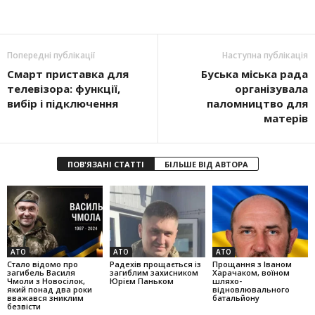
Попередні публікації
Наступна публікація
Смарт приставка для
Буська міська рада
телевізора: функції,
організувала
вибір і підключення
паломництво для
матерів
ПОВ'ЯЗАНІ СТАТТІ
БІЛЬШЕ ВІД АВТОРА
АТО
АТО
АТО
Стало відомо про
Радехів прощається із
Прощання з Іваном
загибель Василя
загиблим захисником
Харачаком, воїном
Чмоли з Новосілок,
Юрієм Паньком
шляхо-
який понад два роки
відновлювального
вважався зниклим
батальйону
безвісти