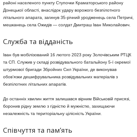
районі населеного пункту Ступочки Краматорського району
Донецької області, внаслідок удару ворожого безпілотного
літального апарата, загинув 35-річний уродженець села Петричі,
мешканець села Ожидів — солдат Дмитраш Іван Миколайович.
Служба та відданість
Іван був мобілізований 16 лютого 2023 року Золочівським РТЦК
та СП. Служив у складі розвідувального батальйону 5-ї окремої
штурмової бригади Збройних Сил України, де виконував
обов’язки дешифрувальника розвідувальних матеріалів з
безпілотних літальних апаратів.
До останніх хвилин життя залишався вірним Військовій присязі,
боронив рідну землю з гідністю й мужністю, захищаючи
незалежність та територіальну цілісність України.
Співчуття та пам’ять