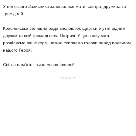
У полеглого Захисника залишилися мати, сестра, дружина та
троє дітей.
Красненська селищна рада висловлює щирі співчуття рідним,
друзям та всій громаді села Петричі. У цю важку мить
розділяємо ваше горе, низько схиляємо голови перед подвигом
нашого Героя.
Світла пам’ять і вічна слава Іванові!
На замітку