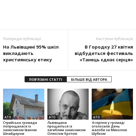
Попередні публікації
Наступна публікація
На Львівщині 95% шкіл
В Городку 27 квітня
викладають
відбудеться фестиваль
християнську етику
«Танець єднає серця»
ПОВ'ЯЗАНІ СТАТТІ
БІЛЬШЕ ВІД АВТОРА
АТО
АТО
АТО
Стрийська громада
Львівщина
4 серпня у громаді
попрощалася із
прощається із
оголосили День
захисником Іваном
загиблим захисником
жалоби за Миколою
Шнайдером
Олексієм Кротою
Шубком