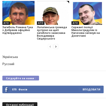
АТО
АТО
АТО
Загибель Романа Гука
Лопатинська громада
Сержант поліції
з Добрянів офіційно
зустріне на щиті
Микола Цидуляк із
підтверджено
загиблого захисника
Нагачова загинув на
Володимира
Донеччині
Свідерського
Українська
Русский
Слідкуйте за нами :
870
Фанів
ВПОДОБАТИ
Останні публікації