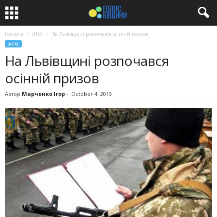
Головна
АТО
На Львівщині розпочався осінній призов
АТО
На Львівщині розпочався
осінній призов
Автор
Марченко Ігор
-
October 4, 2019