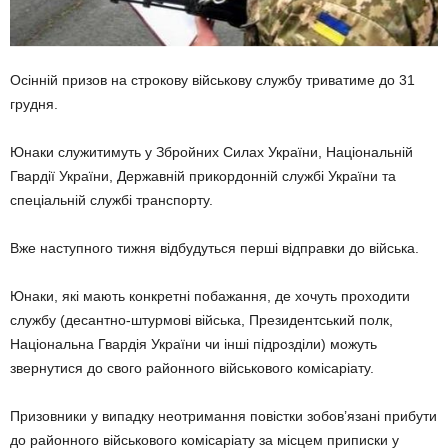
Осінній призов на строкову військову службу триватиме до 31
грудня.
Юнаки служитимуть у Збройних Силах України, Національній
Гвардії України, Державній прикордонній службі України та
спеціальній службі транспорту.
Вже наступного тижня відбудуться перші відправки до війська.
Юнаки, які мають конкретні побажання, де хочуть проходити
службу (десантно-штурмові війська, Президентський полк,
Національна Гвардія України чи інші підрозділи) можуть
звернутися до свого районного військового комісаріату.
Призовники у випадку неотримання повістки зобов’язані прибути
до районного військового комісаріату за місцем приписки у