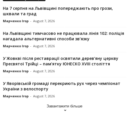
На 7 серпня на Львівщині попереджають про грози,
шквали та град
Марченко Ігор
-
August 7, 2026
На Львівщині тимчасово не працювала лінія 102: поліція
нагадала альтернативні способи зв’язку
Марченко Ігор
-
August 7, 2026
У Жовкві після реставрації освятили дерев’яну церкву
Пресвятої Трійці – пам’ятку ЮНЕСКО XVIII століття
Марченко Ігор
-
August 7, 2026
У Яворівській громаді перекриють рух через чемпіонат
України з велоспорту
Марченко Ігор
-
August 7, 2026
Завантажити більше