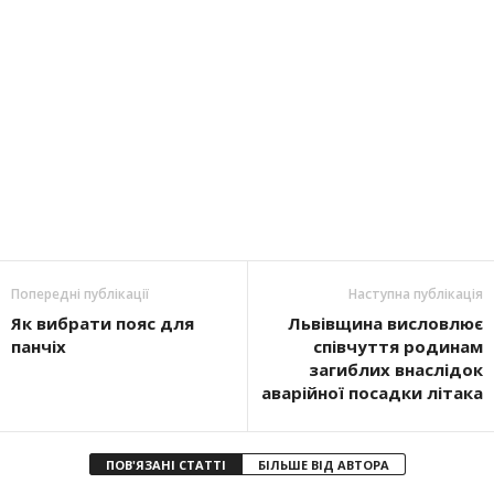
Попередні публікації
Наступна публікація
Як вибрати пояс для
Львівщина висловлює
панчіх
співчуття родинам
загиблих внаслідок
аварійної посадки літака
ПОВ'ЯЗАНІ СТАТТІ
БІЛЬШЕ ВІД АВТОРА