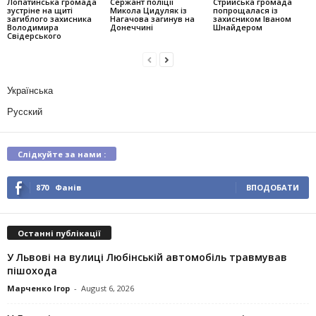
Лопатинська громада
Сержант поліції
Стрийська громада
зустріне на щиті
Микола Цидуляк із
попрощалася із
загиблого захисника
Нагачова загинув на
захисником Іваном
Володимира
Донеччині
Шнайдером
Свідерського
Українська
Русский
Слідкуйте за нами :
870
Фанів
ВПОДОБАТИ
Останні публікації
У Львові на вулиці Любінській автомобіль травмував
пішохода
Марченко Ігор
-
August 6, 2026