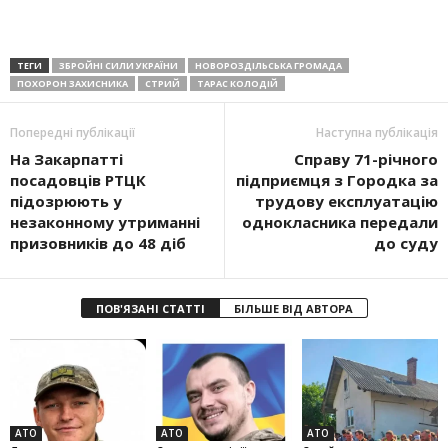
ТЕГИ
ЗБРОЙНІ СИЛИ УКРАЇНИ
НОВОРОЗДІЛЬСЬКА ГРОМАДА
ПОХОРОН ЗАХИСНИКА
СТРИЙ
ТАРАС КОЛОДІЙ
Попередні публікації
Наступна публікація
На Закарпатті
Справу 71-річного
посадовців РТЦК
підприємця з Городка за
підозрюють у
трудову експлуатацію
незаконному утриманні
однокласника передали
призовників до 48 діб
до суду
ПОВ'ЯЗАНІ СТАТТІ
БІЛЬШЕ ВІД АВТОРА
АТО
АТО
АТО