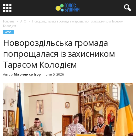
Головна
АТО
Новороздільська громада попрощалася із захисником Тарасом
Колодієм
АТО
Новороздільська громада
попрощалася із захисником
Тарасом Колодієм
Автор
Марченко Ігор
-
June 5, 2026