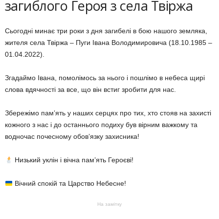
загиблого Героя з села Твіржа
Сьогодні минає три роки з дня загибелі в бою нашого земляка,
жителя села Твіржа – Пуги Івана Володимировича (18.10.1985 –
01.04.2022).
Згадаймо Івана, помолімось за нього і пошлімо в небеса щирі
слова вдячності за все, що він встиг зробити для нас.
Збережімо памʼять у наших серцях про тих, хто стояв на захисті
кожного з нас і до останнього подиху був вірним важкому та
водночас почесному обовʼязку захисника!
Низький уклін і вічна пам’ять Героєві!
Вічний спокій та Царство Небесне!
На замітку