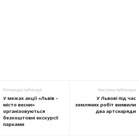
Попередні публікації
Наступна публікація
У межах акції «Львів –
У Львові під час
місто весни»
земляних робіт виявили
організовуються
два артснаряди
безкоштовні екскурсії
парками