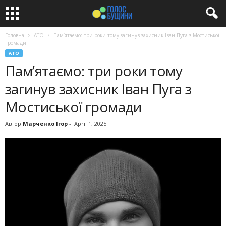
Головна
АТО
Пам’ятаємо: три роки тому загинув захисник Іван Пуга з Мостиської
громади
АТО
Пам’ятаємо: три роки тому
загинув захисник Іван Пуга з
Мостиської громади
Автор
Марченко Ігор
-
April 1, 2025