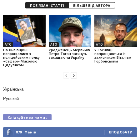
ПОВ'ЯЗАНІ СТАТТІ
БІЛЬШЕ ВІД АВТОРА
АТО
АТО
АТО
На Львівщині
Уродженець Мервичів
У Соснівці
попрощалися з
Петро Тоган загинув,
попрощаються із
поліцейським полку
захищаючи Україну
захисником Віталієм
«Сафарі» Миколою
Горбовським
Цидуляком
Українська
Русский
Слідкуйте за нами :
870
Фанів
ВПОДОБАТИ