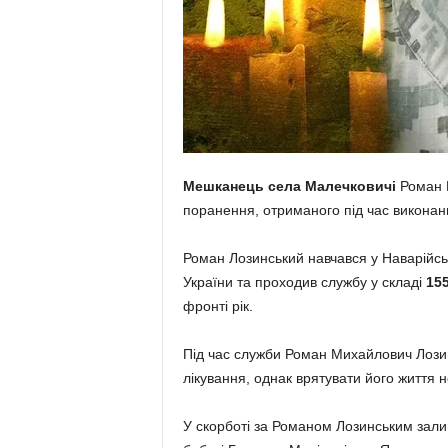
Мешканець села Малечковичі
Роман М
поранення, отриманого під час виконанн
Роман Лозинський навчався у Наварійсько
України та проходив службу у складі
155
фронті рік.
Під час служби Роман Михайлович Лозин
лікування, однак врятувати його життя 
У скорботі за Романом Лозинським зал