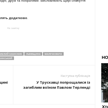
рідні, друзі та побратими. Висловлюють щирі співчуття
лять додатково
.
На замітку
ГИБЛИЙ ЗАХИСНИК
ЛЬВІВЩИНА
МАЛЕЧКОВИЧІ
ЗИНСЬКИЙ
Наступна публікація
щині
У Трускавці попрощалися із
загиблим воїном Павлом Терленді