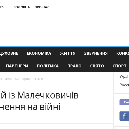
26
ГОЛОВНА
ПРО НАС
ДУХОВНЕ
ЕКОНОМІКА
ЖИТТЯ
ЗВЕРНЕННЯ
КОНК
ПАРТНЕРИ
ПОЛІТИКА
ПРАВО
СВЯТО
СПОРТ
Украї
в помер після поранення на війні
Русс
й із Малечковичів
Сл
нення на війні