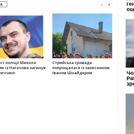
РА
АТО
т поліції Микола
Стрийська громада
к із Нагачова загинув
попрощалася із захисником
неччині
Іваном Шнайдером