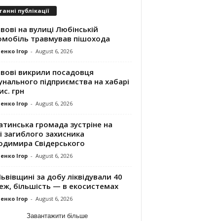
танні публікації
вові на вулиці Любінській
омобіль травмував пішохода
енко Ігор
-
August 6, 2026
ьвові викрили посадовця
унального підприємства на хабарі
ис. грн
енко Ігор
-
August 6, 2026
атинська громада зустріне на
і загиблого захисника
одимира Свідерського
енко Ігор
-
August 6, 2026
ьвівщині за добу ліквідували 40
еж, більшість — в екосистемах
енко Ігор
-
August 6, 2026
Завантажити більше