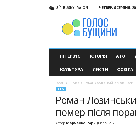
C
BUSKYI RAION
ЧЕТВЕР, 6 СЕРПНЯ, 20
3
Голос
Бущини
ІНТЕРВ’Ю
ІСТОРІЯ
АТО
КУЛЬТУРА
ЛИСТИ
ОСВІТА
Головна
АТО
Роман Лозинський із Малечковичі
АТО
Роман Лозинськи
помер після пора
Автор
Марченко Ігор
-
June 9, 2026