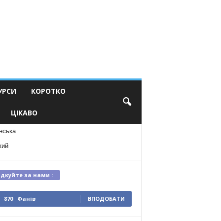
УРСИ
КОРОТКО
ЦІКАВО
нська
кий
ідкуйте за нами :
870
Фанів
ВПОДОБАТИ