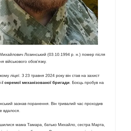
ихайлович Лозинський (03.10.1994 р. н.) помер після
я військового обов’язку.
му ліцеї. З 23 травня 2024 року він став на захист
-ї окремої механізованої бригади
. Боєць пробув на
ський зазнав поранення. Він тривалий час проходив
не вдалося.
ишилися мама Тамара, батько Михайло, сестра Марта,