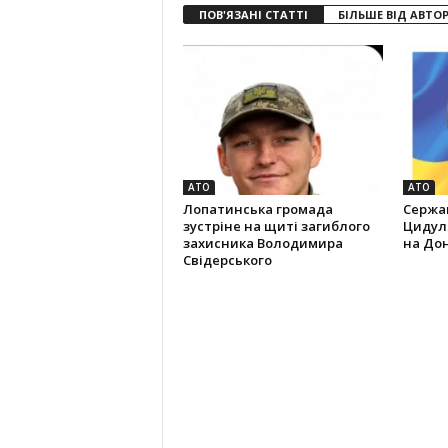
ПОВ'ЯЗАНІ СТАТТІ
БІЛЬШЕ ВІД АВТО
АТО
АТО
Лопатинська громада
Сержан
зустріне на щиті загиблого
Цидуля
захисника Володимира
на До
Свідерського