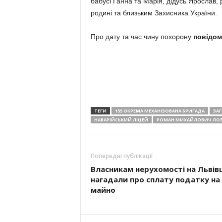
бабусі Ганна та Марія, дідусь Ярослав, 
родині та близьким Захисника України.
Про дату та час чину похорону
повідом
ТЕГИ
155 ОКРЕМА МЕХАНІЗОВАНА БРИГАДА
ЗА
НАВАРІЙСЬКИЙ ЛІЦЕЙ
РОМАН МИХАЙЛОВИЧ ЛО
Попередні публікації
Власникам нерухомості на Львів
нагадали про сплату податку на
майно