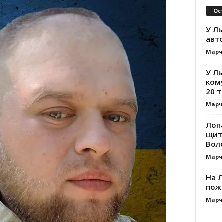
Ос
У Ль
авт
Марч
У Л
ком
20 т
Марч
Лоп
щит
Вол
Марч
На Л
пож
Марч