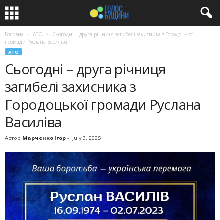
Головна
АТО
Сьогодні – друга річниця загибелі захисника з Городоцької
громади Руслана Василіва
АТО
Сьогодні – друга річниця
загибелі захисника з
Городоцької громади Руслана
Василіва
Автор
Марченко Ігор
-
July 3, 2025