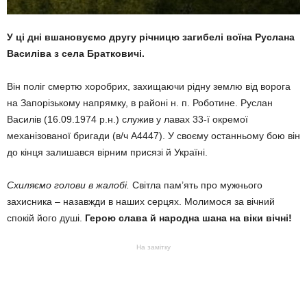
У ці дні вшановуємо другу річницю загибелі воїна Руслана
Василіва з села Братковичі.
Він поліг смертю хоробрих, захищаючи рідну землю від ворога
на Запорізькому напрямку, в районі н. п. Роботине. Руслан
Василів (16.09.1974 р.н.) служив у лавах 33-ї окремої
механізованої бригади (в/ч А4447). У своєму останньому бою він
до кінця залишався вірним присязі й Україні.
Схиляємо голови в жалобі.
Світла пам’ять про мужнього
захисника – назавжди в наших серцях. Молимося за вічний
спокій його душі.
Герою слава й народна шана на віки вічні!
На замітку